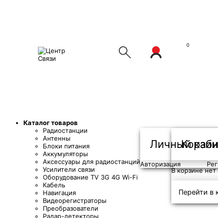
0
Каталог товаров
Радиостанции
Антенны
Личный каб
Корзин
Блоки питания
Аккумуляторы
Аксессуары для радиостанций
Авторизация
Рег
Усилители связи
В корзине нет
Оборудование TV 3G 4G Wi-Fi
Кабель
Перейти в 
Навигация
Видеорегистраторы
Преобразователи
Радар-детекторы