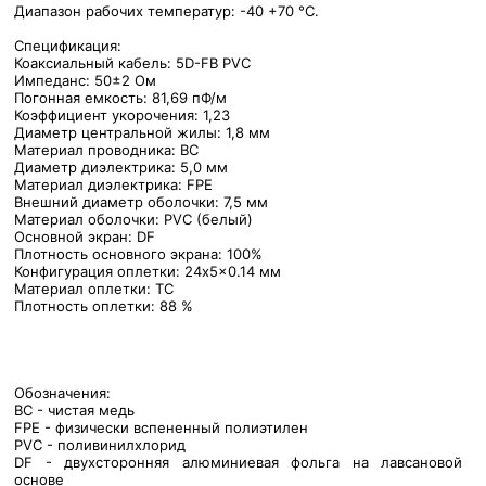
Диапазон рабочих температур: -40 +70 °C.
Спецификация:
Коаксиальный кабель: 5D-FB PVC
Импеданс: 50±2 Ом
Погонная емкость: 81,69 пФ/м
Коэффициент укорочения: 1,23
Диаметр центральной жилы: 1,8 мм
Материал проводника: BC
Диаметр диэлектрика: 5,0 мм
Материал диэлектрика: FPE
Внешний диаметр оболочки: 7,5 мм
Материал оболочки: PVC (белый)
Основной экран: DF
Плотность основного экрана: 100%
Конфигурация оплетки: 24x5x0.14 мм
Материал оплетки: TC
Плотность оплетки: 88 %
Обозначения:
BC - чистая медь
FPE - физически вспененный полиэтилен
PVC - поливинилхлорид
DF - двухсторонняя алюминиевая фольга на лавсановой
основе