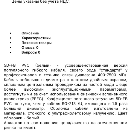
Цены указаны без учета НДС.
Описание
Характеристики
Похожие товары
Отзывы
0
Вопросы
0
5D-FB PVC (белый) - усовершенствованная версия
популярного гибкого кабеля, своего рода "стандарта" у
профессионалов в технике связи диапазона 400-7500 МГц.
Кабель небольшого диаметра с плотным двойным экраном,
сплошным центральным проводником из чистой меди с еще
более высокими эксплуатационными параметрами,
достигнутыми за счет использования физически вспененного
диэлектрика (PEEG). Коэффициент погонного затухания 5D-FB
PVC не хуже, чем у кабеля RG-213 /U, имеющего в 1,5 раза
больший диаметр. Оболочка кабеля изготовлена из
материала, стойкого к ультрафиолетовому излучению. Цвет
оболочки - белый.
Аналогов по соотношению цена/качество на отечественном
рынке не имеет.