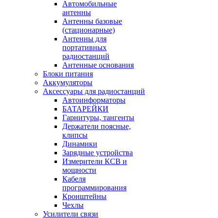
Автомобильные
антенны
Антенны базовые
(стационарные)
Антенны для
портативных
радиостанций
Антенные основания
Блоки питания
Аккумуляторы
Аксессуары для радиостанций
Автоинформаторы
БАТАРЕЙКИ
Гарнитуры, тангенты
Держатели поясные,
клипсы
Динамики
Зарядные устройства
Измерители КСВ и
мощности
Кабеля
программирования
Кронштейны
Чехлы
Усилители связи