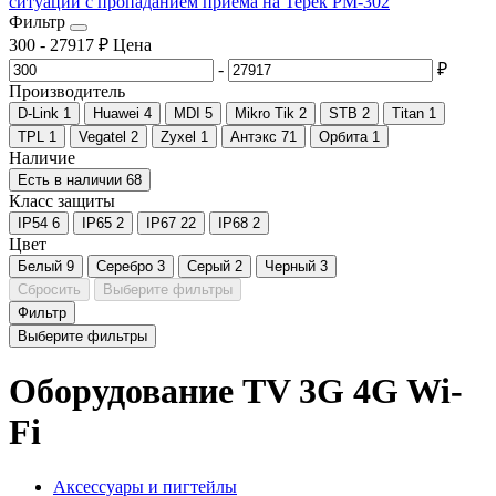
ситуации с пропаданием приёма на Терек РМ-302
Фильтр
300
-
27917
₽
Цена
-
₽
Производитель
D-Link
1
Huawei
4
MDI
5
Mikro Tik
2
STB
2
Titan
1
TPL
1
Vegatel
2
Zyxel
1
Антэкс
71
Орбита
1
Наличие
Есть в наличии
68
Класс защиты
IP54
6
IP65
2
IP67
22
IP68
2
Цвет
Белый
9
Серебро
3
Серый
2
Черный
3
Сбросить
Выберите фильтры
Фильтр
Выберите фильтры
Оборудование TV 3G 4G Wi-
Fi
Аксессуары и пигтейлы