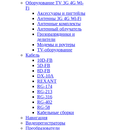
Оборудование TV 3G 4G Wi-
Fi
Аксессуары и пигтейлы
Антенны 3G 4G Wi-Fi
Антенные комплекты
Антенный облучатель
Грозоразрядники и
делители
Модемы и роутеры
TV-оборудование
Кабель
10D-FB
5D-FB
8D-FB
DX-10A
REXANT
RG-174
RG-213
RG-316
RG-402
RG-58
Кабельные сборки
Навигация
Видеорегистраторы
Преобразователи