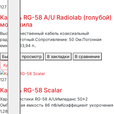
127 ₽
Кабель RG-58 A/U Radiolab (голубой)
моно жила
Высококачественный кабель коаксиальный
радиочастотный.Сопротивление: 50 Ом.Погонная
емкость: 83,94 п..
Быстрый просмотр
В закладки
В сравнение
Купить
127 ₽
Кабель RG-58 Scalar
Характеристики RG-58 A/UИмпеданс 50±2
ОмПогонная емкость 86 пФ/мКоэффициент укорочения
1,28Д..