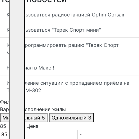
Как пользоваться радиостанцией Optim Corsair
Как пользоваться "Терек Спорт мини"
Как запрограммировать рацию "Терек Спорт
мини"
Наш канал в Макс !
Исправление ситуации с пропаданием приёма на
Терек РМ-302
Фильтр
Вариант исполнения жилы
Многожильный
5
Одножильный
3
85
-
130
₽
Цена
-