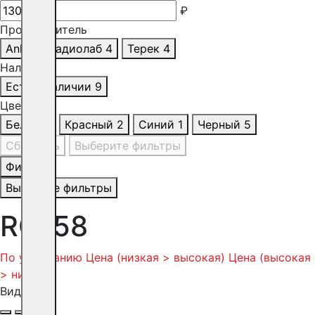
₽
Производитель
Anli
1
Радиолаб
4
Терек
4
Наличие
Есть в наличии
9
Цвет
Белый
1
Красный
2
Синий
1
Черный
5
Сбросить
Выберите фильтры
Фильтр
Выберите фильтры
RG-58
По умолчанию
Цена (низкая > высокая)
Цена (высокая
> низкая)
Вид: