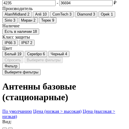
-
₽
Производитель
Alan/Midland
2
Anli
10
ComTech
3
Diamond
3
Opek
1
Sirio
3
Миран
2
Терек
9
Наличие
Есть в наличии
18
Класс защиты
IP66
3
IP67
2
Цвет
Белый
19
Серебро
6
Черный
4
Сбросить
Выберите фильтры
Фильтр
Выберите фильтры
Антенны базовые
(стационарные)
По умолчанию
Цена (низкая > высокая)
Цена (высокая >
низкая)
Вид: