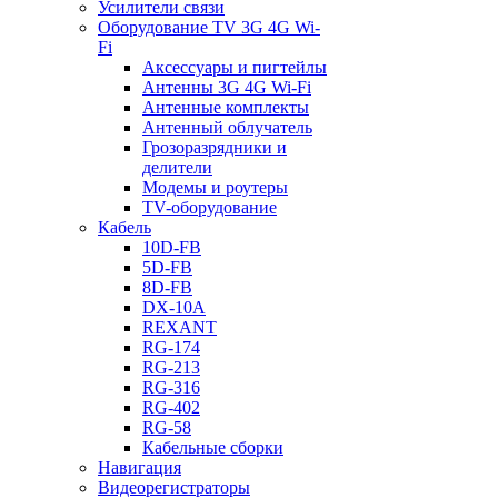
Усилители связи
Оборудование TV 3G 4G Wi-
Fi
Аксессуары и пигтейлы
Антенны 3G 4G Wi-Fi
Антенные комплекты
Антенный облучатель
Грозоразрядники и
делители
Модемы и роутеры
TV-оборудование
Кабель
10D-FB
5D-FB
8D-FB
DX-10A
REXANT
RG-174
RG-213
RG-316
RG-402
RG-58
Кабельные сборки
Навигация
Видеорегистраторы