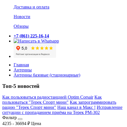
Доставка и оплата
Новости
Обзоры
+7 (861) 225-16-14
Главная
Антенны
Антенны базовые (стационарные)
Топ-5 новостей
Как пользоваться радиостанцией Optim Corsair
Как
пользоваться "Терек Спорт мини"
Как запрограммировать
рацию "Терек Спорт мини"
Наш канал в Макс !
Исправление
ситуации с пропаданием приёма на Терек РМ-302
Фильтр
4235
-
36694
₽
Цена