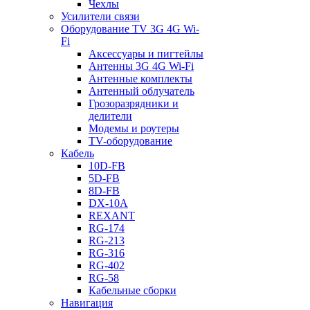
Чехлы
Усилители связи
Оборудование TV 3G 4G Wi-
Fi
Аксессуары и пигтейлы
Антенны 3G 4G Wi-Fi
Антенные комплекты
Антенный облучатель
Грозоразрядники и
делители
Модемы и роутеры
TV-оборудование
Кабель
10D-FB
5D-FB
8D-FB
DX-10A
REXANT
RG-174
RG-213
RG-316
RG-402
RG-58
Кабельные сборки
Навигация