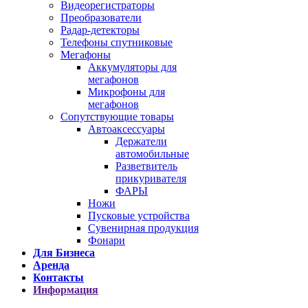
Видеорегистраторы
Преобразователи
Радар-детекторы
Телефоны спутниковые
Мегафоны
Аккумуляторы для
мегафонов
Микрофоны для
мегафонов
Сопутствующие товары
Автоаксессуары
Держатели
автомобильные
Разветвитель
прикуривателя
ФАРЫ
Ножи
Пусковые устройства
Сувенирная продукция
Фонари
Для Бизнеса
Аренда
Контакты
Информация