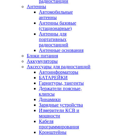
радиостанции
Антенны
Автомобильные
антенны
Антенны базовые
(стационарные)
Антенны для
портативных
радиостанций
Антенные основания
Блоки питания
Аккумуляторы
Аксессуары для радиостанций
Автоинформаторы
БАТАРЕЙКИ
Гарнитуры, тангенты
Держатели поясные,
клипсы
Динамики
Зарядные устройства
Измерители КСВ и
мощности
Кабеля
программирования
Кронштейны