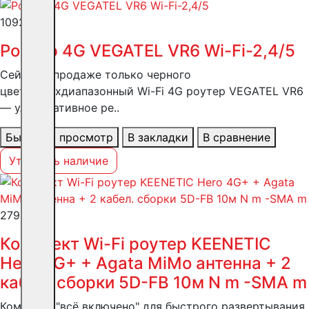
10920 ₽
Роутер 4G VEGATEL VR6 Wi-Fi-2,4/5
Сейчас в продаже только черного
цвета.Двухдиапазонный Wi-Fi 4G роутер VEGATEL VR6
— ультимативное ре..
Быстрый просмотр
В закладки
В сравнение
Уточнить наличие
27917 ₽
Комплект Wi-Fi роутер KEENETIC
Hero 4G+ + Agata MiMo антенна + 2
кабел. сборки 5D-FB 10м N m -SMA m
Комплект "всё включено" для быстрого развертывания