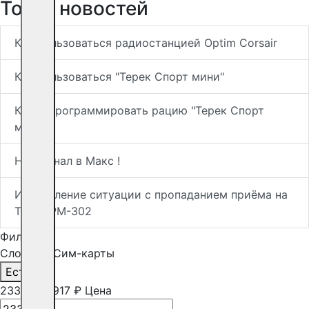
Топ-5 новостей
Как пользоваться радиостанцией Optim Corsair
Как пользоваться "Терек Спорт мини"
Как запрограммировать рацию "Терек Спорт
мини"
Наш канал в Макс !
Исправление ситуации с пропаданием приёма на
Терек РМ-302
Фильтр
Слот для Сим-карты
Есть
1
2335
-
27917
₽
Цена
-