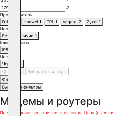
₽
Производитель
D-Link
1
Huawei
1
TPL
1
Vegatel
2
Zyxel
1
Наличие
Есть в наличии
1
Класс защиты
IP54
2
Цвет
Черный
2
Сбросить
Выберите фильтры
Фильтр
Выберите фильтры
Модемы и роутеры
По умолчанию
Цена (низкая > высокая)
Цена (высокая