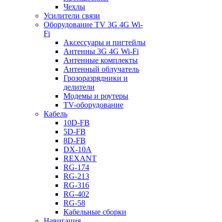
Чехлы
Усилители связи
Оборудование TV 3G 4G Wi-
Fi
Аксессуары и пигтейлы
Антенны 3G 4G Wi-Fi
Антенные комплекты
Антенный облучатель
Грозоразрядники и
делители
Модемы и роутеры
TV-оборудование
Кабель
10D-FB
5D-FB
8D-FB
DX-10A
REXANT
RG-174
RG-213
RG-316
RG-402
RG-58
Кабельные сборки
Навигация