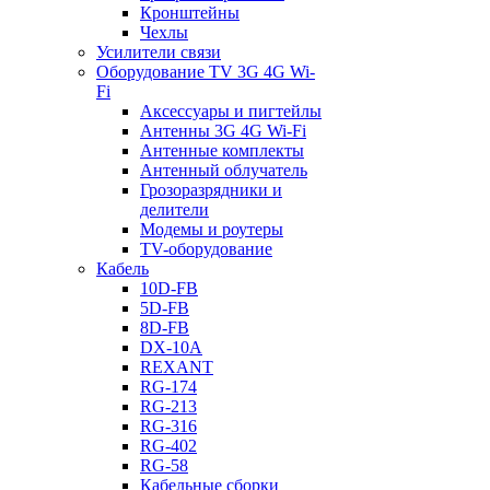
Кронштейны
Чехлы
Усилители связи
Оборудование TV 3G 4G Wi-
Fi
Аксессуары и пигтейлы
Антенны 3G 4G Wi-Fi
Антенные комплекты
Антенный облучатель
Грозоразрядники и
делители
Модемы и роутеры
TV-оборудование
Кабель
10D-FB
5D-FB
8D-FB
DX-10A
REXANT
RG-174
RG-213
RG-316
RG-402
RG-58
Кабельные сборки