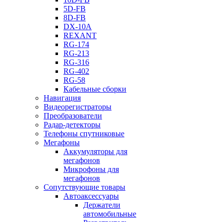
5D-FB
8D-FB
DX-10A
REXANT
RG-174
RG-213
RG-316
RG-402
RG-58
Кабельные сборки
Навигация
Видеорегистраторы
Преобразователи
Радар-детекторы
Телефоны спутниковые
Мегафоны
Аккумуляторы для
мегафонов
Микрофоны для
мегафонов
Сопутствующие товары
Автоаксессуары
Держатели
автомобильные