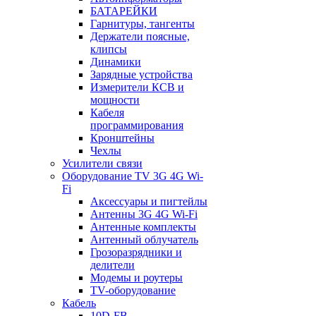
БАТАРЕЙКИ
Гарнитуры, тангенты
Держатели поясные,
клипсы
Динамики
Зарядные устройства
Измерители КСВ и
мощности
Кабеля
программирования
Кронштейны
Чехлы
Усилители связи
Оборудование TV 3G 4G Wi-
Fi
Аксессуары и пигтейлы
Антенны 3G 4G Wi-Fi
Антенные комплекты
Антенный облучатель
Грозоразрядники и
делители
Модемы и роутеры
TV-оборудование
Кабель
10D-FB