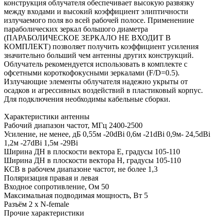
конструкция облучателя обеспечивает высокую развязку
между входами и высокий коэффициент элиптичности
излучаемого поля во всей рабочей полосе. Применениие
параболических зеркал большого диаметра
(ПАРАБОЛИЧЕСКОЕ ЗЕРКАЛО НЕ ВХОДИТ В
КОМПЛЕКТ) позволяет получить коэффициент усиления
значительно больший чем антенны других конструкций.
Облучатель рекомендуется использовать в комплекте с
офсетными короткофокусными зеркалами (F/D=0.5).
Излучающие элементы облучателя надежно укрыты от
осадков и агрессивных воздействий в пластиковый корпус.
Для подключения необходимы кабельные сборки.
Характеристики антенны
Рабочий диапазон частот, МГц 2400-2500
Усиление, не менее, дБ 0,55м -20dBi 0,6м -21dBi 0,9м- 24,5dBi
1,2м -27dBi 1,5м -29Bi
Ширина ДН в плоскости вектора E, градусы 105-110
Ширина ДН в плоскости вектора H, градусы 105-110
КСВ в рабочем диапазоне частот, не более 1,3
Поляризация правая и левая
Входное сопротивление, Ом 50
Максимальная подводимая мощность, Вт 5
Разъём 2 х N-female
Прочие характеристики