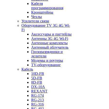
Кабеля
программирования
Кронштейны
Чехлы
Усилители связи
Оборудование TV 3G 4G Wi-
Fi
Аксессуары и пигтейлы
Антенны 3G 4G Wi-Fi
Антенные комплекты
Антенный облучатель
Грозоразрядники и
делители
Модемы и роутеры
TV-оборудование
Кабель
10D-FB
5D-FB
8D-FB
DX-10A
REXANT
RG-174
RG-213
RG-316
RG-402