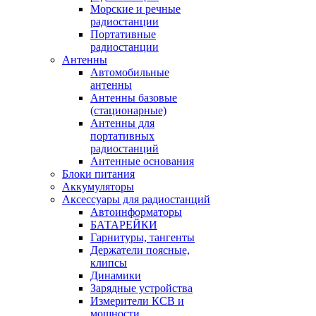
Морские и речные
радиостанции
Портативные
радиостанции
Антенны
Автомобильные
антенны
Антенны базовые
(стационарные)
Антенны для
портативных
радиостанций
Антенные основания
Блоки питания
Аккумуляторы
Аксессуары для радиостанций
Автоинформаторы
БАТАРЕЙКИ
Гарнитуры, тангенты
Держатели поясные,
клипсы
Динамики
Зарядные устройства
Измерители КСВ и
мощности