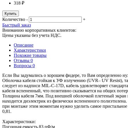
318 ₽
Купить
Количество
-
+
Быстрый заказ
Вниманию корпоративных клиентов:
Цены указаны без учета НДС.
Описание
Характеристики
Похожие товары
Отзывы
0
Вопросы
0
Если Вы задумались о хорошем фидере, то Вам определенно 
Оболочка кабеля стойкая к УФ излучению (UVR– UV Resist), та
следует из надписи MIL-C-17D, кабель удовлетворяет стандар
кабеля вспененный, что позитивно сказывается на общих потеря
Толщина кабеля 7мм. Под внешней оболочкой плетеный экран 
находится диэлектрик из физически вспененного полиэтилена. 
при монтаже этим моментам нужно уделить самое пристальное 
0,81.
Характеристики:
Погонная емкость 83 пФ/м