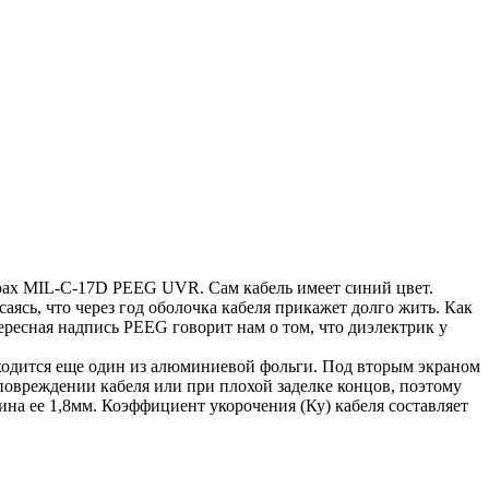
oax MIL-C-17D PEEG UVR. Сам кабель имеет синий цвет.
аясь, что через год оболочка кабеля прикажет долго жить. Как
ресная надпись PEEG говорит нам о том, что диэлектрик у
ходится еще один из алюминиевой фольги. Под вторым экраном
 повреждении кабеля или при плохой заделке концов, поэтому
на ее 1,8мм. Коэффициент укорочения (Ку) кабеля составляет