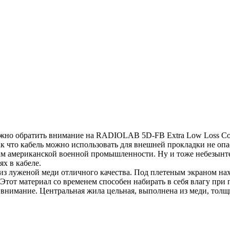
нужно обратить внимание на RADIOLAB 5D-FB Extra Low Loss C
к что кабель можно использовать для внешней прокладки не опас
там американской военной промышленности. Ну и тоже небезынте
х в кабеле.
из луженой меди отличного качества. Под плетеным экраном на
Этот материал со временем способен набирать в себя влагу при
внимание. Центральная жила цельная, выполнена из меди, толщи