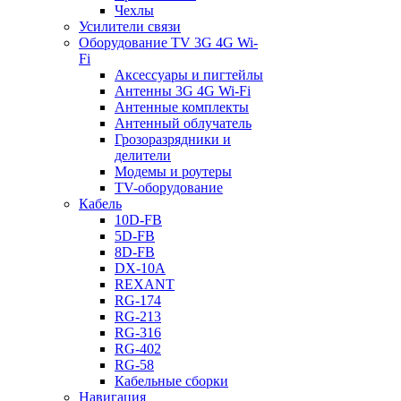
Чехлы
Усилители связи
Оборудование TV 3G 4G Wi-
Fi
Аксессуары и пигтейлы
Антенны 3G 4G Wi-Fi
Антенные комплекты
Антенный облучатель
Грозоразрядники и
делители
Модемы и роутеры
TV-оборудование
Кабель
10D-FB
5D-FB
8D-FB
DX-10A
REXANT
RG-174
RG-213
RG-316
RG-402
RG-58
Кабельные сборки
Навигация