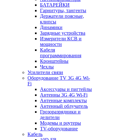
БАТАРЕЙКИ
Гарнитуры, тангенты
Держатели поясные,
клипсы
Динамики
Зарядные устройства
Измерители КСВ и
мощности
Кабеля
программирования
Кронштейны
Чехлы
Усилители связи
Оборудование TV 3G 4G Wi-
Fi
Аксессуары и пигтейлы
Антенны 3G 4G Wi-Fi
Антенные комплекты
Антенный облучатель
Грозоразрядники и
делители
Модемы и роутеры
TV-оборудование
Кабель
10D-FB