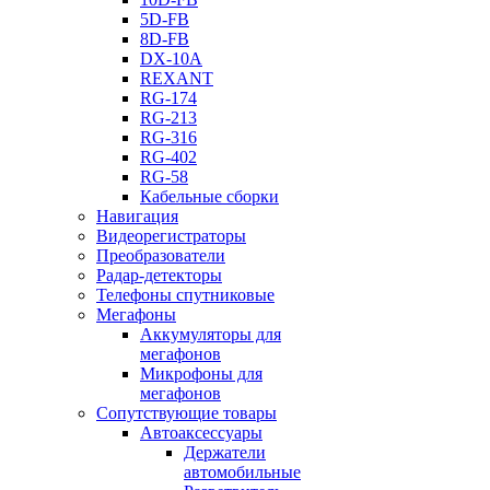
5D-FB
8D-FB
DX-10A
REXANT
RG-174
RG-213
RG-316
RG-402
RG-58
Кабельные сборки
Навигация
Видеорегистраторы
Преобразователи
Радар-детекторы
Телефоны спутниковые
Мегафоны
Аккумуляторы для
мегафонов
Микрофоны для
мегафонов
Сопутствующие товары
Автоаксессуары
Держатели
автомобильные