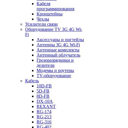
Кабеля
программирования
Кронштейны
Чехлы
Усилители связи
Оборудование TV 3G 4G Wi-
Fi
Аксессуары и пигтейлы
Антенны 3G 4G Wi-Fi
Антенные комплекты
Антенный облучатель
Грозоразрядники и
делители
Модемы и роутеры
TV-оборудование
Кабель
10D-FB
5D-FB
8D-FB
DX-10A
REXANT
RG-174
RG-213
RG-316
RG-402