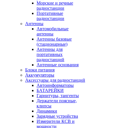
Морские и речные
радиостанции
Портативные
радиостанции
Антенны
Автомобильные
антенны
Антенны базовые
(стационарные)
Антенны для
портативных
радиостанций
Антенные основания
Блоки питания
Аккумуляторы
Аксессуары для радиостанций
Автоинформаторы
БАТАРЕЙКИ
Гарнитуры, тангенты
Держатели поясные,
клипсы
Динамики
Зарядные устройства
Измерители КСВ и
мощности