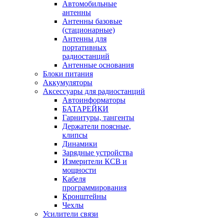
Автомобильные
антенны
Антенны базовые
(стационарные)
Антенны для
портативных
радиостанций
Антенные основания
Блоки питания
Аккумуляторы
Аксессуары для радиостанций
Автоинформаторы
БАТАРЕЙКИ
Гарнитуры, тангенты
Держатели поясные,
клипсы
Динамики
Зарядные устройства
Измерители КСВ и
мощности
Кабеля
программирования
Кронштейны
Чехлы
Усилители связи