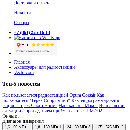
Доставка и оплата
Новости
Обзоры
+7 (861) 225-16-14
Главная
Аксессуары для радиостанций
Vectorcom
Топ-5 новостей
Как пользоваться радиостанцией Optim Corsair
Как
пользоваться "Терек Спорт мини"
Как запрограммировать
рацию "Терек Спорт мини"
Наш канал в Макс !
Исправление
ситуации с пропаданием приёма на Терек РМ-302
Фильтр
Диапазон измерения
1,6...60 МГц
1
1,8...160 МГц
1
24...30 МГц
3
125...525 МГц
2