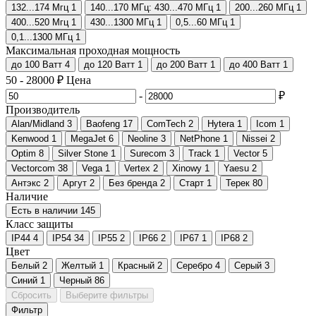
132...174 Мгц
1
140...170 МГц: 430...470 МГц
1
200...260 МГц
1
400...520 Мгц
1
430...1300 МГц
1
0,5...60 МГц
1
0,1...1300 МГц
1
Максимальная проходная мощность
до 100 Ватт
4
до 120 Ватт
1
до 200 Ватт
1
до 400 Ватт
1
50
-
28000
₽
Цена
-
₽
Производитель
Alan/Midland
3
Baofeng
17
ComTech
2
Hytera
1
Icom
1
Kenwood
1
MegaJet
6
Neoline
3
NetPhone
1
Nissei
2
Optim
8
Silver Stone
1
Surecom
3
Track
1
Vector
5
Vectorcom
38
Vega
1
Vertex
2
Xinowy
1
Yaesu
2
Антэкс
2
Аргут
2
Без бренда
2
Старт
1
Терек
80
Наличие
Есть в наличии
145
Класс защиты
IP44
4
IP54
34
IP55
2
IP66
2
IP67
1
IP68
2
Цвет
Белый
2
Желтый
1
Красный
2
Серебро
4
Серый
3
Синий
1
Черный
86
Сбросить
Выберите фильтры
Фильтр