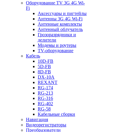
Оборудование TV 3G 4G Wi-
Fi
Аксессуары и пигтейлы
Антенны 3G 4G Wi-Fi
Антенные комплекты
Антенный облучатель
Грозоразрядники и
делители
Модемы и роутеры
TV-оборудование
Кабель
10D-FB
5D-FB
8D-FB
DX-10A
REXANT
RG-174
RG-213
RG-316
RG-402
RG-58
Кабельные сборки
Навигация
Видеорегистраторы
Преобразователи