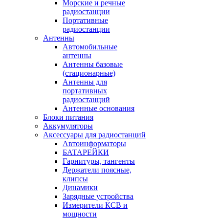
Морские и речные
радиостанции
Портативные
радиостанции
Антенны
Автомобильные
антенны
Антенны базовые
(стационарные)
Антенны для
портативных
радиостанций
Антенные основания
Блоки питания
Аккумуляторы
Аксессуары для радиостанций
Автоинформаторы
БАТАРЕЙКИ
Гарнитуры, тангенты
Держатели поясные,
клипсы
Динамики
Зарядные устройства
Измерители КСВ и
мощности