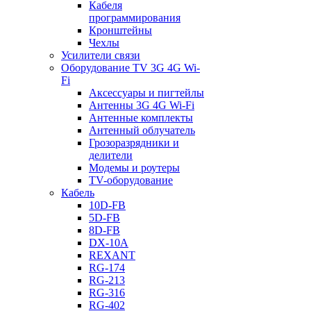
Кабеля
программирования
Кронштейны
Чехлы
Усилители связи
Оборудование TV 3G 4G Wi-
Fi
Аксессуары и пигтейлы
Антенны 3G 4G Wi-Fi
Антенные комплекты
Антенный облучатель
Грозоразрядники и
делители
Модемы и роутеры
TV-оборудование
Кабель
10D-FB
5D-FB
8D-FB
DX-10A
REXANT
RG-174
RG-213
RG-316
RG-402