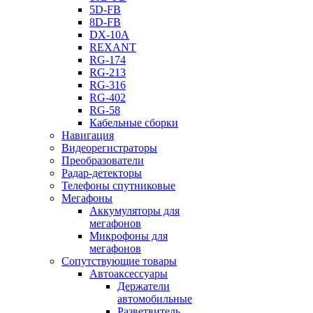
5D-FB
8D-FB
DX-10A
REXANT
RG-174
RG-213
RG-316
RG-402
RG-58
Кабельные сборки
Навигация
Видеорегистраторы
Преобразователи
Радар-детекторы
Телефоны спутниковые
Мегафоны
Аккумуляторы для
мегафонов
Микрофоны для
мегафонов
Сопутствующие товары
Автоаксессуары
Держатели
автомобильные
Разветвитель