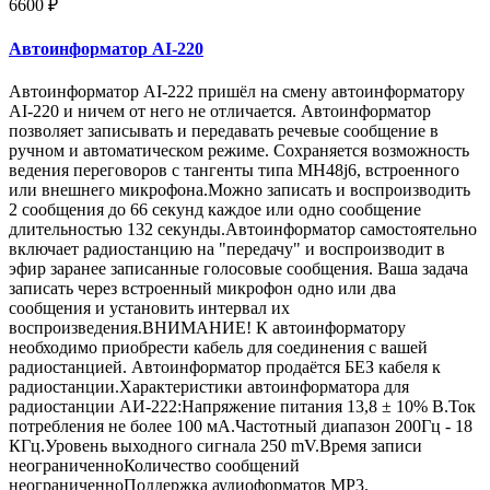
6600 ₽
Автоинформатор AI-220
Автоинформатор AI-222 пришёл на смену автоинформатору
AI-220 и ничем от него не отличается. Автоинформатор
позволяет записывать и передавать речевые сообщение в
ручном и автоматическом режиме. Cохраняется возможность
ведения переговоров с тангенты типа MH48j6, встроенного
или внешнего микрофона.Можно записать и воспроизводить
2 сообщения до 66 секунд каждое или одно сообщение
длительностью 132 секунды.Автоинформатор самостоятельно
включает радиостанцию на "передачу" и воспроизводит в
эфир заранее записанные голосовые сообщения. Ваша задача
записать через встроенный микрофон одно или два
сообщения и установить интервал их
воспроизведения.ВНИМАНИЕ! К автоинформатору
необходимо приобрести кабель для соединения с вашей
радиостанцией. Автоинформатор продаётся БЕЗ кабеля к
радиостанции.Характеристики автоинформатора для
радиостанции АИ-222:Напряжение питания 13,8 ± 10% В.Ток
потребления не более 100 мА.Частотный диапазон 200Гц - 18
КГц.Уровень выходного сигнала 250 mV.Время записи
неограниченноКоличество сообщений
неограниченноПоддержка аудиоформатов MP3.