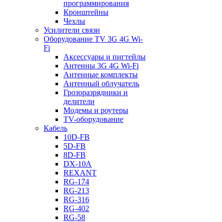
программирования
Кронштейны
Чехлы
Усилители связи
Оборудование TV 3G 4G Wi-
Fi
Аксессуары и пигтейлы
Антенны 3G 4G Wi-Fi
Антенные комплекты
Антенный облучатель
Грозоразрядники и
делители
Модемы и роутеры
TV-оборудование
Кабель
10D-FB
5D-FB
8D-FB
DX-10A
REXANT
RG-174
RG-213
RG-316
RG-402
RG-58