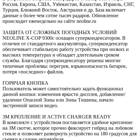
Россия, Европа, США, Узбекистан, Казахстан, Израиль, СНГ,
Турция, Ближний Восток, Австралия и др. База включает
данные о более чем сотне тысяч радаров. Обновление
происходит еженедельно на сайте neoline.ru
ЗАЩИТА ОТ СЛОЖНЫХ ПОГОДНЫХ УСЛОВИЙ
NEOLINE X-COP 9300с оснащен суперконденсатором. В
отличие от стандартного аккумулятора, суперконденсатор
обеспечивает стабильную работу устройства при низких и
высоких температурах и обладает длительным сроком
службы. Благодаря суперконденсатору решены многие
типичные проблемы: перегрев, взрывоопасность батареи,
потеря «последних» файлов.
ГОРЯЧАЯ КНОПКА
Пользователь может самостоятельно задать функционал
данной кнопки: изменения яркости дисплея, добавление/
удаление Опасной Зоны или Зоны Тишины, начало
экстренной записи видео.
3M КРЕПЛЕНИЕ И ACTIVE CHARGER READY
В комплекте с устройством поставляется удобное крепление
на 3М скотче, которое прочно фиксирует гибрид на лобовом
стекле и позволяет развернуть устройство на 180 градусов для
съемки в салоне автомобиля.