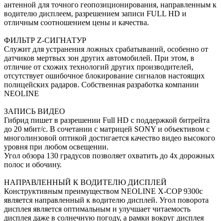
антенной для точного геопозиционирования, направленным к
водителю дисплеем, разрешением записи FULL HD и
отличным соотношением цены и качества.
ФИЛЬТР Z-СИГНАТУР
Служит для устранения ложных срабатываний, особенно от
датчиков мертвых зон других автомобилей. При этом, в
отличие от схожих технологий других производителей,
отсутствует ошибочное блокирование сигналов настоящих
полицейских радаров. Собственная разработка компании
NEOLINE
ЗАПИСЬ ВИДЕО
Гибрид пишет в разрешении Full HD с поддержкой битрейта
до 20 мбит/с. В сочетании с матрицей SONY и объективом с
многолинзовой оптикой достигается качество видео высокого
уровня при любом освещении.
Угол обзора 130 градусов позволяет охватить до 4х дорожных
полос и обочину.
НАПРАВЛЕННЫЙ К ВОДИТЕЛЮ ДИСПЛЕЙ
Конструктивным преимуществом NEOLINE X-COP 9300с
является направленный к водителю дисплей. Угол поворота
дисплея является оптимальным и улучшает читаемость
дисплея даже в солнечную погоду, а рамки вокруг дисплея