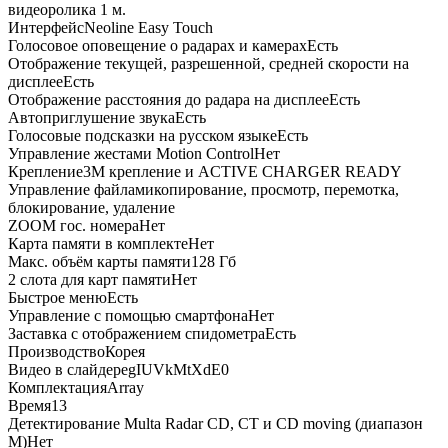
видеоролика 1 м.
ИнтерфейсNeoline Easy Touch
Голосовое оповещение о радарах и камерахЕсть
Отображение текущей, разрешенной, средней скорости на
дисплееЕсть
Отображение расстояния до радара на дисплееЕсть
Автоприглушение звукаЕсть
Голосовые подсказки на русском языкеЕсть
Управление жестами Motion ControlНет
Крепление3M крепление и ACTIVE CHARGER READY
Управление файламикопирование, просмотр, перемотка,
блокирование, удаление
ZOOM гос. номераНет
Карта памяти в комплектеНет
Макс. объём карты памяти128 Гб
2 слота для карт памятиНет
Быстрое менюЕсть
Управление с помощью смартфонаНет
Заставка с отображением спидометраЕсть
ПроизводствоКорея
Видео в слайдереgIUVkMtXdE0
КомплектацияArray
Время13
Детектирование Multa Radar CD, CT и CD moving (диапазон
М)Нет