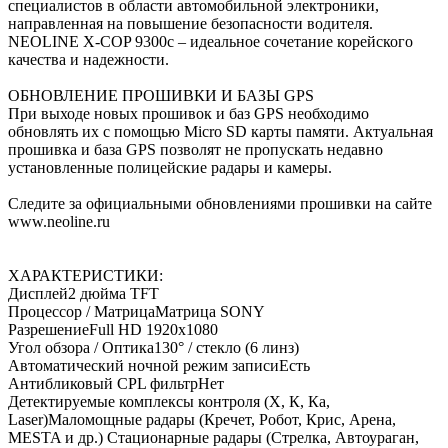
специалистов в области автомобильной электроники,
направленная на повышение безопасности водителя.
NEOLINE X-COP 9300с – идеальное сочетание корейского
качества и надежности.
ОБНОВЛЕНИЕ ПРОШИВКИ И БАЗЫ GPS
При выходе новых прошивок и баз GPS необходимо
обновлять их с помощью Micro SD карты памяти. Актуальная
прошивка и база GPS позволят не пропускать недавно
установленные полицейские радары и камеры.
Следите за официальными обновлениями прошивки на сайте
www.neoline.ru
ХАРАКТЕРИСТИКИ:
Дисплей2 дюйма TFT
Процессор / МатрицаМатрица SONY
РазрешениеFull HD 1920x1080
Угол обзора / Оптика130° / стекло (6 линз)
Автоматический ночной режим записиЕсть
Антибликовый CPL фильтрНет
Детектируемые комплексы контроля (Х, К, Ка,
Laser)Маломощные радары (Кречет, Робот, Крис, Арена,
MESTA и др.) Стационарные радары (Стрелка, Автоураган,