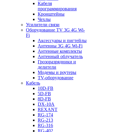
Кабеля
программирования
Кронштейны
Чехлы
Усилители связи
Оборудование TV 3G 4G Wi-
Fi
Аксессуары и пигтейлы
Антенны 3G 4G Wi-Fi
Антенные комплекты
Антенный облучатель
Грозоразрядники и
делители
Модемы и роутеры
TV-оборудование
Кабель
10D-FB
5D-FB
8D-FB
DX-10A
REXANT
RG-174
RG-213
RG-316
RG-402