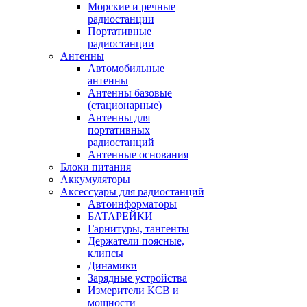
Морские и речные
радиостанции
Портативные
радиостанции
Антенны
Автомобильные
антенны
Антенны базовые
(стационарные)
Антенны для
портативных
радиостанций
Антенные основания
Блоки питания
Аккумуляторы
Аксессуары для радиостанций
Автоинформаторы
БАТАРЕЙКИ
Гарнитуры, тангенты
Держатели поясные,
клипсы
Динамики
Зарядные устройства
Измерители КСВ и
мощности