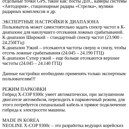
отдельные точки GPS, такие как: посты ДПС, камеры системы
«Автодория», стационарные радары «Стрелка», муляжи
радарных комплексов и др.
ЭКСПЕРТНЫЕ НАСТРОЙКИ К ДИАПАЗОНА
Пользователь может самостоятельно задать спектр частот в К-
диапазоне для наилучшего отсекания ложных срабатываний.
К-диапазон Широкий – стандартный спектр частот (23.900 –
24.250ГГц)
К-диапазон Узкий – отсекаются частоты сверху и снизу, чтобы
отсечь ложные срабатывания (24.045 – 24.190 ГГЦ)
К-диапазон Супер узкий – еще больше отсекаются верхние
частоты (24.045 – 24.140 ГГЦ)
Данные настройки необходимо применять только экспертным
пользователям!!!
РЕЖИМ ПАРКОВКИ
Гибрид X-COP 9300с умеет автоматически, при заглушенном
двигателе автомобиля, переходить в парковочный режим, для
этого потребуется специальный кабель и прямое подключение
гибрида к электросети машины.
MADE IN КOREA
NEOLINE X-COP 9300с – это разработка ведущих корейских