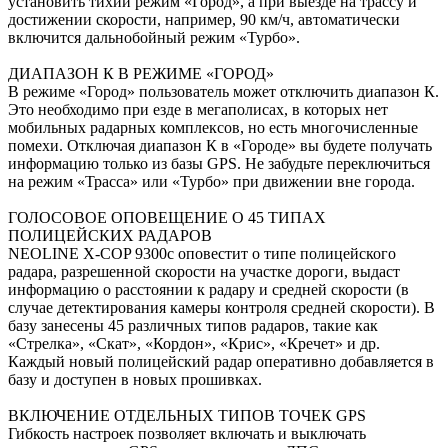
установить тихий режим «Город», а при выезде на трассу и
достижении скорости, например, 90 км/ч, автоматически
включится дальнобойный режим «Турбо».
ДИАПАЗОН К В РЕЖИМЕ «ГОРОД»
В режиме «Город» пользователь может отключить диапазон К.
Это необходимо при езде в мегаполисах, в которых нет
мобильных радарных комплексов, но есть многочисленные
помехи. Отключая диапазон К в «Городе» вы будете получать
информацию только из базы GPS. Не забудьте переключиться
на режим «Трасса» или «Турбо» при движении вне города.
ГОЛОСОВОЕ ОПОВЕЩЕНИЕ О 45 ТИПАХ
ПОЛИЦЕЙСКИХ РАДАРОВ
NEOLINE X-COP 9300с оповестит о типе полицейского
радара, разрешенной скорости на участке дороги, выдаст
информацию о расстоянии к радару и средней скорости (в
случае детектирования камеры контроля средней скорости). В
базу занесены 45 различных типов радаров, такие как
«Стрелка», «Скат», «Кордон», «Крис», «Кречет» и др.
Каждый новый полицейский радар оперативно добавляется в
базу и доступен в новых прошивках.
ВКЛЮЧЕНИЕ ОТДЕЛЬНЫХ ТИПОВ ТОЧЕК GPS
Гибкость настроек позволяет включать и выключать