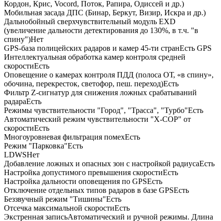
Кордон, Крис, Vocord, Поток, Рапира, Одиссей и др.)
Мобильная засада ДПС (Бинар, Беркут, Визир, Искра и др.)
Дальнобойный сверхчувствительный модуль EXD
(увеличение дальности детектирования до 130%, в т.ч. "в
спину")Нет
GPS-база полицейских радаров и камер 45-ти странЕсть GPS
Интеллектуальная обработка камер контроля средней
скоростиЕсть
Оповещение о камерах контроля ПДД (полоса ОТ, «в спину»,
обочина, перекресток, светофор, пеш. переход)Есть
Фильтр Z-сигнатур для снижения ложных срабатываний
радараЕсть
Режимы чувствительности "Город", "Трасса", "Турбо"Есть
Автоматический режим чувствительности "Х-СОР" от
скоростиЕсть
Многоуровневая фильтрация помехЕсть
Режим "Парковка"Есть
LDWSНет
Добавление ложных и опасных зон с настройкой радиусаЕсть
Настройка допустимого превышения скоростиЕсть
Настройка дальности оповещения по GPSЕсть
Отключение отдельных типов радаров в базе GPSЕсть
Беззвучный режим "Тишины"Есть
Отсечка максимальной скоростиЕсть
Экстренная записьАвтоматический и ручной режимы. Длина