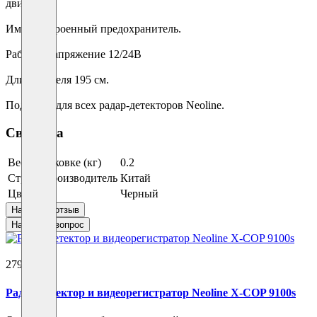
двигателя.
Имеет встроенный предохранитель.
Рабочее напряжение 12/24В
Длина кабеля 195 см.
Подходит для всех радар-детекторов Neoline.
Свойства
Вес в упаковке (кг)
0.2
Страна производитель
Китай
Цвет
Черный
Написать отзыв
Написать вопрос
27950 ₽
Радар-детектор и видеорегистратор Neoline X-COP 9100s