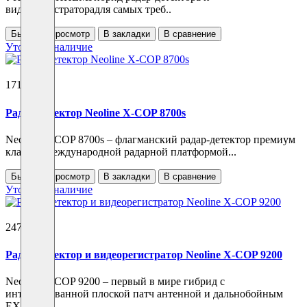
видеорегистраторадля самых треб..
Быстрый просмотр
В закладки
В сравнение
Уточнить наличие
17180 ₽
Радар-детектор Neoline X-COP 8700s
Neoline X-COP 8700s – флагманский радар-детектор премиум
класса с международной радарной платформой...
Быстрый просмотр
В закладки
В сравнение
Уточнить наличие
24700 ₽
Радар-детектор и видеорегистратор Neoline X-COP 9200
Neoline X-COP 9200 – первый в мире гибрид с
интегрированной плоской патч антенной и дальнобойным
EXD..