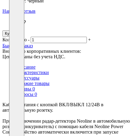
Цвет:
Черный
Написать отзыв
990 ₽
Купить
Количество
-
+
Быстрый заказ
Вниманию корпоративных клиентов:
Цены указаны без учета НДС.
Описание
Характеристики
Аксессуары
Похожие товары
Отзывы
0
Вопросы
0
Кабель питания с кнопкой ВКЛ/ВЫКЛ 12/24В в
автомобильную розетку.
При подключении радар-детектора Neoline в автомобильную
розетку (прикуриватель) с помощью кабеля Neoline Power
Cord устройство автоматически включится при запуске