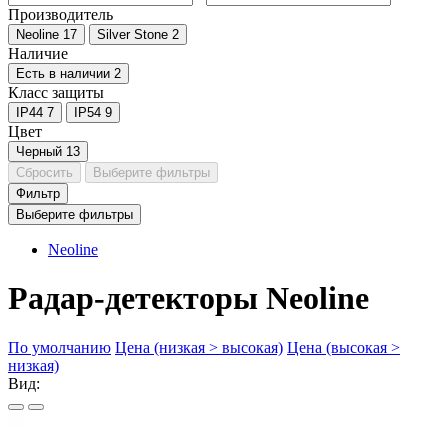
Производитель
Neoline
17
Silver Stone
2
Наличие
Есть в наличии
2
Класс защиты
IP44
7
IP54
9
Цвет
Черный
13
Сбросить
Выберите фильтры
Фильтр
Выберите фильтры
Neoline
Радар-детекторы Neoline
По умолчанию
Цена (низкая > высокая)
Цена (высокая >
низкая)
Вид: