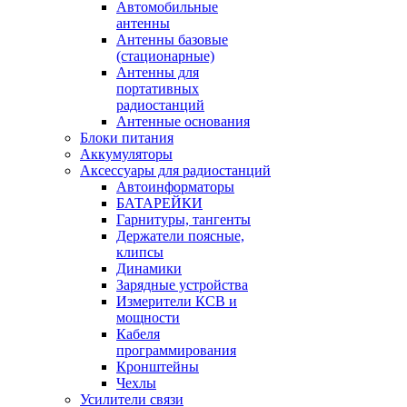
Автомобильные
антенны
Антенны базовые
(стационарные)
Антенны для
портативных
радиостанций
Антенные основания
Блоки питания
Аккумуляторы
Аксессуары для радиостанций
Автоинформаторы
БАТАРЕЙКИ
Гарнитуры, тангенты
Держатели поясные,
клипсы
Динамики
Зарядные устройства
Измерители КСВ и
мощности
Кабеля
программирования
Кронштейны
Чехлы
Усилители связи