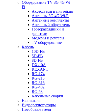
Оборудование TV 3G 4G Wi-
Fi
Аксессуары и пигтейлы
Антенны 3G 4G Wi-Fi
Антенные комплекты
Антенный облучатель
Грозоразрядники и
делители
Модемы и роутеры
TV-оборудование
Кабель
10D-FB
5D-FB
8D-FB
DX-10A
REXANT
RG-174
RG-213
RG-316
RG-402
RG-58
Кабельные сборки
Навигация
Видеорегистраторы
Преобразователи