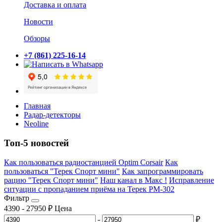
Доставка и оплата
Новости
Обзоры
+7 (861) 225-16-14
Главная
Радар-детекторы
Neoline
Топ-5 новостей
Как пользоваться радиостанцией Optim Corsair
Как
пользоваться "Терек Спорт мини"
Как запрограммировать
рацию "Терек Спорт мини"
Наш канал в Макс !
Исправление
ситуации с пропаданием приёма на Терек РМ-302
Фильтр
4390
-
27950
₽
Цена
-
₽