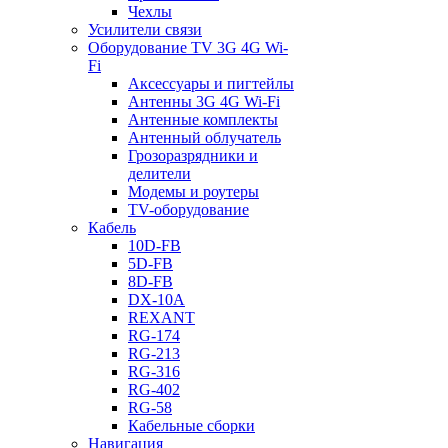
Чехлы
Усилители связи
Оборудование TV 3G 4G Wi-
Fi
Аксессуары и пигтейлы
Антенны 3G 4G Wi-Fi
Антенные комплекты
Антенный облучатель
Грозоразрядники и
делители
Модемы и роутеры
TV-оборудование
Кабель
10D-FB
5D-FB
8D-FB
DX-10A
REXANT
RG-174
RG-213
RG-316
RG-402
RG-58
Кабельные сборки
Навигация