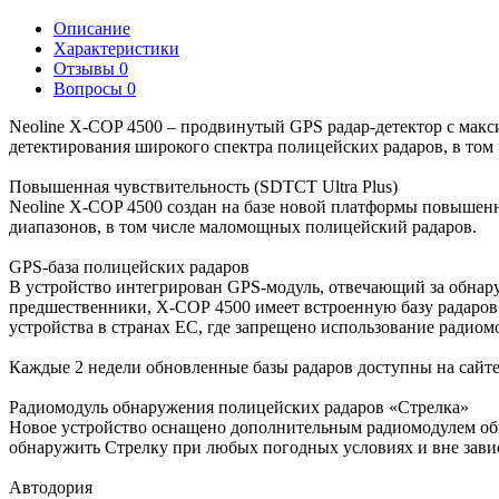
Описание
Характеристики
Отзывы
0
Вопросы
0
Neoline X-COP 4500 – продвинутый GPS радар-детектор с макс
детектирования широкого спектра полицейских радаров, в том
Повышенная чувствительность (SDTCT Ultra Plus)
Neoline X-COP 4500 создан на базе новой платформы повышенн
диапазонов, в том числе маломощных полицейский радаров.
GPS-база полицейских радаров
В устройство интегрирован GPS-модуль, отвечающий за обнару
предшественники, Х-СОР 4500 имеет встроенную базу радаров 
устройства в странах ЕС, где запрещено использование радиом
Каждые 2 недели обновленные базы радаров доступны на сайте 
Радиомодуль обнаружения полицейских радаров «Стрелка»
Новое устройство оснащено дополнительным радиомодулем обна
обнаружить Стрелку при любых погодных условиях и вне зави
Автодория