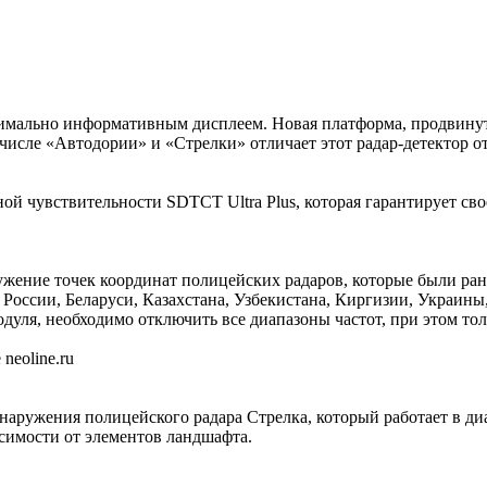
имально информативным дисплеем. Новая платформа, продвинута
 числе «Автодории» и «Стрелки» отличает этот радар-детектор
ой чувствительности SDTCT Ultra Plus, которая гарантирует с
жение точек координат полицейских радаров, которые были ране
России, Беларуси, Казахстана, Узбекистана, Киргизии, Украин
одуля, необходимо отключить все диапазоны частот, при этом то
neoline.ru
ружения полицейского радара Стрелка, который работает в диа
симости от элементов ландшафта.