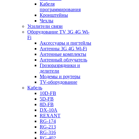
Кабеля
программирования
Кронштейны
Чехлы
Усилители связи
Оборудование TV 3G 4G Wi-
Fi
Аксессуары и пигтейлы
Антенны 3G 4G Wi-Fi
Антенные комплекты
Антенный облучатель
Грозоразрядники и
делители
Модемы и роутеры
TV-оборудование
Кабель
10D-FB
5D-FB
8D-FB
DX-10A
REXANT
RG-174
RG-213
RG-316
RG-402