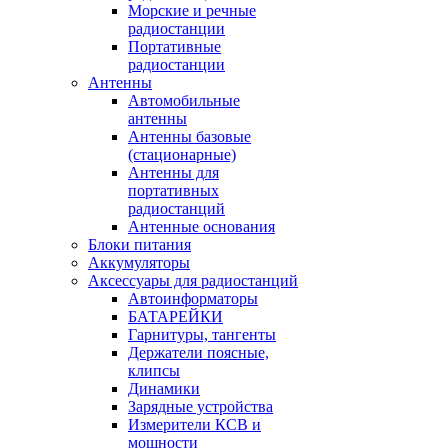
Морские и речные
радиостанции
Портативные
радиостанции
Антенны
Автомобильные
антенны
Антенны базовые
(стационарные)
Антенны для
портативных
радиостанций
Антенные основания
Блоки питания
Аккумуляторы
Аксессуары для радиостанций
Автоинформаторы
БАТАРЕЙКИ
Гарнитуры, тангенты
Держатели поясные,
клипсы
Динамики
Зарядные устройства
Измерители КСВ и
мощности