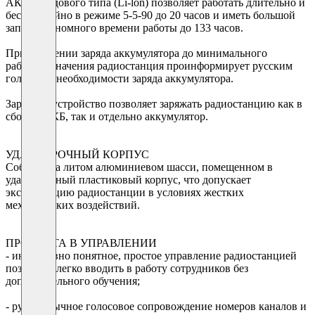
АКБ передового типа (Li-lon) позволяет работать длительно и
бесперебойно в режиме 5-5-90 до 20 часов и иметь большой
запас автономного времени работы до 133 часов.
При снижении заряда аккумулятора до минимального
рабочего значения радиостанция проинформирует русским
голосом о необходимости заряда аккумулятора.
Зарядное устройство позволяет заряжать радиостанцию как в
сборе с АКБ, так и отдельно аккумулятор.
УДАРОПРОЧНЫЙ КОРПУС
Собрана на литом алюминиевом шасси, помещенном в
ударопрочный пластиковый корпус, что допускает
эксплуатацию радиостанции в условиях жестких
механических воздействий.
ПРОСТОТА В УПРАВЛЕНИИ
- интуитивно понятное, простое управление радиостанцией
позволяет легко вводить в работу сотрудников без
дополнительного обучения;
- русскоязычное голосовое сопровождение номеров каналов и