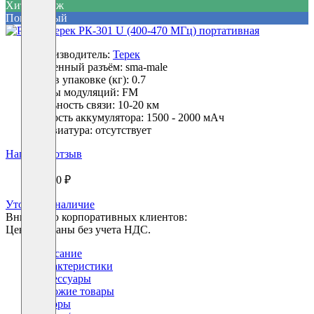
Хит продаж
Популярный
Производитель:
Терек
Антенный разъём:
sma-male
Вес в упаковке (кг):
0.7
Виды модуляций:
FM
Дальность связи:
10-20 км
Ёмкость аккумулятора:
1500 - 2000 мАч
Клавиатура:
отсутствует
Написать отзыв
11440 ₽
Уточнить наличие
Вниманию корпоративных клиентов:
Цены указаны без учета НДС.
Описание
Характеристики
Аксессуары
Похожие товары
Обзоры