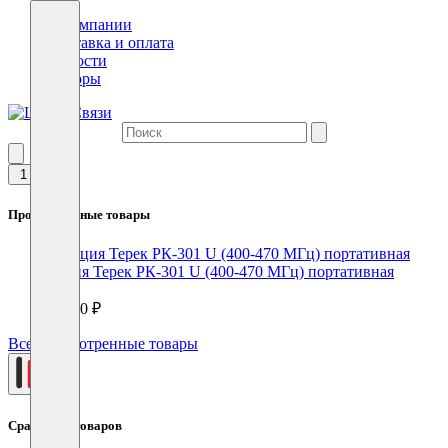
О компании
Доставка и оплата
Новости
Обзоры
1
Просмотренные товары
Рация Терек РК-301 U (400-470 МГц) портативная
11440 ₽
Все просмотренные товары
0
Сравнение товаров