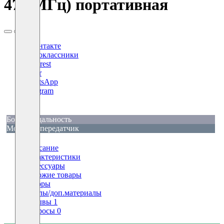
470 МГц) портативная
ВКонтакте
Одноклассники
Pinterest
Viber
WhatsApp
Telegram
X
Большая дальность
Мощный передатчик
Описание
Характеристики
Аксессуары
Похожие товары
Обзоры
Файлы/доп.материалы
Отзывы
1
Вопросы
0