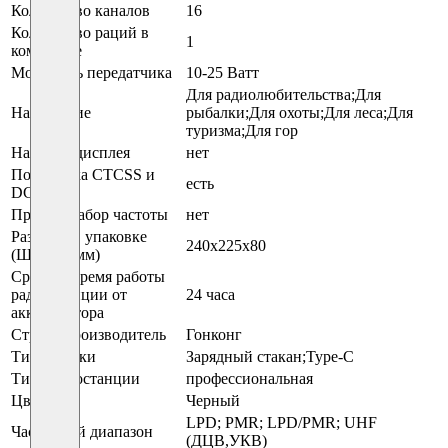
Количество каналов
16
Количество раций в
1
комплекте
Мощность передатчика
10-25 Ватт
Для радиолюбительства;Для
Назначение
рыбалки;Для охоты;Для леса;Для
туризма;Для гор
Наличие дисплея
нет
Поддержка CTCSS и
есть
DCS
Прямой набор частоты
нет
Размеры в упаковке
240x225x80
(ШxВxТ, мм)
Среднее время работы
радиостанции от
24 часа
аккумулятора
Страна производитель
Гонконг
Тип зарядки
Зарядный стакан;Type-C
Тип радиостанции
профессиональная
Цвет
Черный
LPD; PMR; LPD/PMR; UHF
Частотный диапазон
(ДЦВ,УКВ)