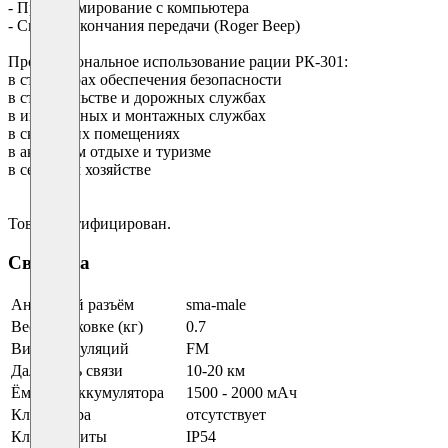
- Программирование с компьютера
- Сигнал окончания передачи (Roger Beep)
Профессиональное использование рации РК-301:
в структурах обеспечения безопасности
в строительстве и дорожных службах
в инженерных и монтажных службах
в складских помещениях
в активном отдыхе и туризме
в сельском хозяйстве
Товар сертифицирован.
Свойства
Антенный разъём
sma-male
Вес в упаковке (кг)
0.7
Виды модуляций
FM
Дальность связи
10-20 км
Ёмкость аккумулятора
1500 - 2000 мАч
Клавиатура
отсутствует
Класс защиты
IP54