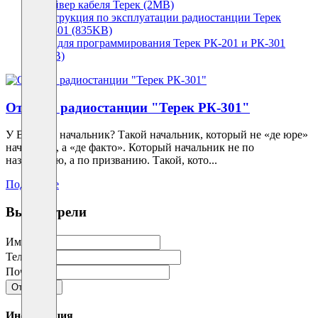
Драйвер кабеля Терек (2MB)
Инструкция по эксплуатации радиостанции Терек
РК-301 (835KB)
CPS для программирования Терек РК-201 и РК-301
(2MB)
Отзыв о радиостанции "Терек РК-301"
У Вас есть начальник? Такой начальник, который не «де юре»
начальник, а «де факто». Который начальник не по
назначению, а по призванию. Такой, кото...
Подробнее
Вы смотрели
Имя
Телефон
Почта
Отправить
Информация