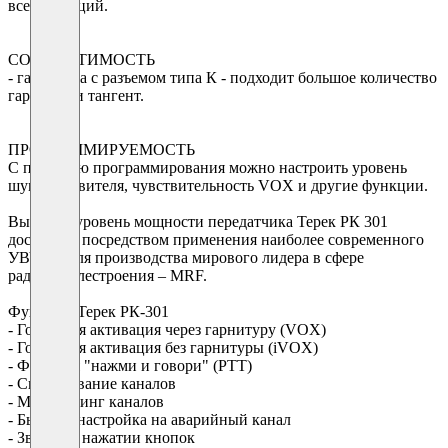
всех функций.
СОВМЕСТИМОСТЬ
- гарнитура с разъемом типа К - подходит большое количество
гарнитур и тангент.
ПРОГРАММИРУЕМОСТЬ
С помощью программирования можно настроить уровень
шумоподавителя, чувствительность VOX и другие функции.
Высокий уровень мощности передатчика Терек РК 301
достигнут посредством применения наиболее современного
УВЧ модуля производства мирового лидера в сфере
радиодеталестроения – MRF.
Функции Терек РК-301
- Голосовая активация через гарнитуру (VOX)
- Голосовая активация без гарнитуры (iVOX)
- Функция "нажми и говори" (PTT)
- Сканирование каналов
- Мониторинг каналов
- Быстрая настройка на аварийный канал
- Звук при нажатии кнопок