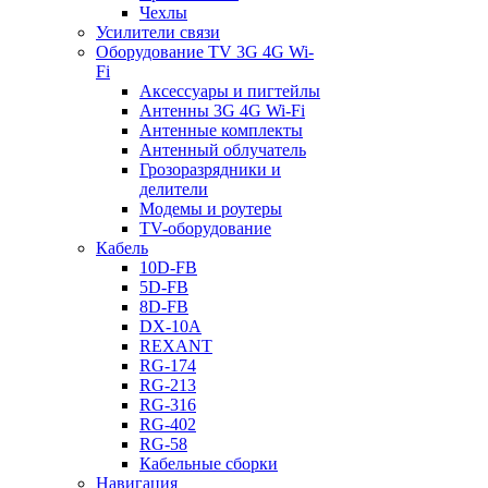
Чехлы
Усилители связи
Оборудование TV 3G 4G Wi-
Fi
Аксессуары и пигтейлы
Антенны 3G 4G Wi-Fi
Антенные комплекты
Антенный облучатель
Грозоразрядники и
делители
Модемы и роутеры
TV-оборудование
Кабель
10D-FB
5D-FB
8D-FB
DX-10A
REXANT
RG-174
RG-213
RG-316
RG-402
RG-58
Кабельные сборки
Навигация