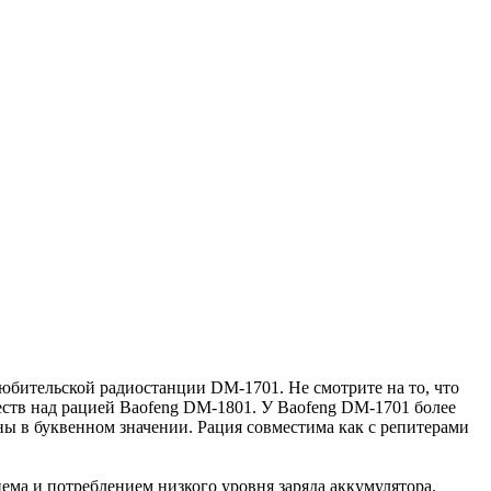
бительской радиостанции DM-1701. Не смотрите на то, что
ств над рацией Baofeng DM-1801. У Baofeng DM-1701 более
ны в буквенном значении. Рация совместима как с репитерами
ма и потреблением низкого уровня заряда аккумулятора.