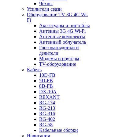
Чехлы
Усилители связи
Оборудование TV 3G 4G Wi-
Fi
Аксессуары и пигтейлы
Антенны 3G 4G Wi-Fi
Антенные комплекты
Антенный облучатель
Грозоразрядники и
делители
Модемы и роутеры
TV-оборудование
Кабель
10D-FB
5D-FB
8D-FB
DX-10A
REXANT
RG-174
RG-213
RG-316
RG-402
RG-58
Кабельные сборки
Навигация