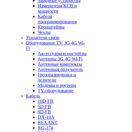
Зарядные устройства
Измерители КСВ и
мощности
Кабеля
программирования
Кронштейны
Чехлы
Усилители связи
Оборудование TV 3G 4G Wi-
Fi
Аксессуары и пигтейлы
Антенны 3G 4G Wi-Fi
Антенные комплекты
Антенный облучатель
Грозоразрядники и
делители
Модемы и роутеры
TV-оборудование
Кабель
10D-FB
5D-FB
8D-FB
DX-10A
REXANT
RG-174