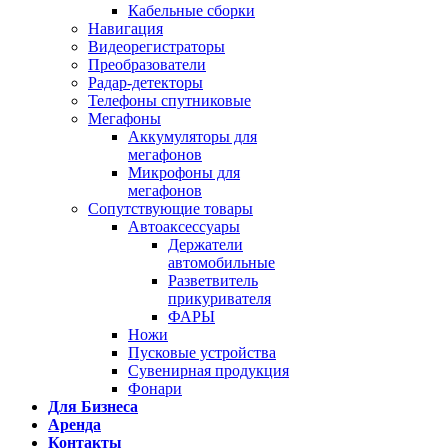
Кабельные сборки
Навигация
Видеорегистраторы
Преобразователи
Радар-детекторы
Телефоны спутниковые
Мегафоны
Аккумуляторы для
мегафонов
Микрофоны для
мегафонов
Сопутствующие товары
Автоаксессуары
Держатели
автомобильные
Разветвитель
прикуривателя
ФАРЫ
Ножи
Пусковые устройства
Сувенирная продукция
Фонари
Для Бизнеса
Аренда
Контакты