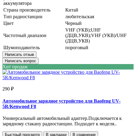
аккумулятора
Страна производитель
Китай
Тип радиостанции
любительская
Цвет
Черный
VHF (УКВ);UHF
Частотный диапазон
(ДЦВ,УКВ);VHF (УКВ)/UHF
(ДЦВ,УКВ)
Шумоподавитель
пороговый
Написать отзыв
Написать вопрос
Хит продаж
290 ₽
Автомобильное зарядное устройство для Baofeng UV-
5R/Kenwood F8
Универсальный автомобильный адаптер.Подключается к
зарядному стакану радиостанции. Подходит к моделя..
Быстрый просмотр
В закладки
В сравнение