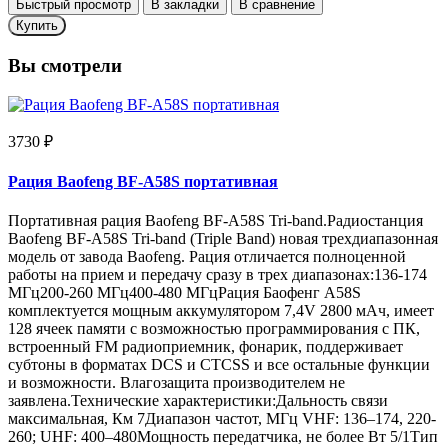
Быстрый просмотр
В закладки
В сравнение
Купить
Вы смотрели
3730 ₽
Рация Baofeng BF-A58S портативная
Портативная рация Baofeng BF-A58S Tri-band.Радиостанция
Baofeng BF-A58S Tri-band (Triple Band) новая трехдиапазонная
модель от завода Baofeng. Рация отличается полноценной
работы на прием и передачу сразу в трех диапазонах:136-174
МГц200-260 МГц400-480 МГцРация Баофенг A58S
комплектуется мощным аккумулятором 7,4V 2800 мАч, имеет
128 ячеек памяти с возможностью программирования с ПК,
встроенный FM радиоприемник, фонарик, поддерживает
субтоны в форматах DCS и CTCSS и все остальные функции
и возможности. Влагозащита производителем не
заявлена.Технические характеристики:Дальность связи
максимальная, Км 7Диапазон частот, МГц VHF: 136–174, 220-
260; UHF: 400–480Мощность передатчика, не более Вт 5/1Тип