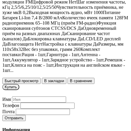
модуляции FMЦифровой режим НетШаг изменения частоты,
кГц 2,5/5/6,25/10/12,5/25/50Чувствительность приёмника, не
хуже мкВ 0,2Выходная мощность аудио, мВт 1000Питание
Батарея Li-Ion 7,4 В/2800 мАчКоличество ячеек памяти 128FM
радиоприемник 65–108 МГц (приём FM-радио)Функция
сканирования субтонов CTCSS/DCS ДаОдновременный
приём на разных диапазонах ДаСканирование частот
(каналов) ДаБлокировка клавиатуры ДаLCD/LED дисплей
ДаВлагозащита НетНастройка с клавиатуры ДаРазмеры, мм
110x58x32Вес без упаковки, грамм 260Комплект
поставки:Рация - 1шт,Гарнитура - 1шт,Антенна -
1шт,Аккумулятор - 1шт,Зарядное устройство - 1шт,Ремешок -
1шт,Клипса на пояс - 1шт,Инструкция на английском языке -
1шт...
Быстрый просмотр
В закладки
В сравнение
Купить
Имя
Телефон
Почта
Отправить
Информация