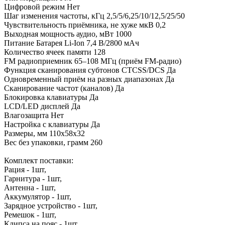
Цифровой режим Нет
Шаг изменения частоты, кГц 2,5/5/6,25/10/12,5/25/50
Чувствительность приёмника, не хуже мкВ 0,2
Выходная мощность аудио, мВт 1000
Питание Батарея Li-Ion 7,4 В/2800 мАч
Количество ячеек памяти 128
FM радиоприемник 65–108 МГц (приём FM-радио)
Функция сканирования субтонов CTCSS/DCS Да
Одновременный приём на разных диапазонах Да
Сканирование частот (каналов) Да
Блокировка клавиатуры Да
LCD/LED дисплей Да
Влагозащита Нет
Настройка с клавиатуры Да
Размеры, мм 110x58x32
Вес без упаковки, грамм 260
Комплект поставки:
Рация - 1шт,
Гарнитура - 1шт,
Антенна - 1шт,
Аккумулятор - 1шт,
Зарядное устройство - 1шт,
Ремешок - 1шт,
Клипса на пояс - 1шт,