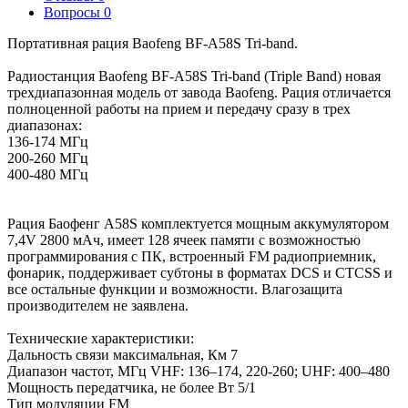
Вопросы
0
Портативная рация Baofeng BF-A58S Tri-band.
Радиостанция Baofeng BF-A58S Tri-band (Triple Band) новая
трехдиапазонная модель от завода Baofeng. Рация отличается
полноценной работы на прием и передачу сразу в трех
диапазонах:
136-174 МГц
200-260 МГц
400-480 МГц
Рация Баофенг A58S комплектуется мощным аккумулятором
7,4V 2800 мАч, имеет 128 ячеек памяти с возможностью
программирования с ПК, встроенный FM радиоприемник,
фонарик, поддерживает субтоны в форматах DCS и CTCSS и
все остальные функции и возможности. Влагозащита
производителем не заявлена.
Технические характеристики:
Дальность связи максимальная, Км 7
Диапазон частот, МГц VHF: 136–174, 220-260; UHF: 400–480
Мощность передатчика, не более Вт 5/1
Тип модуляции FM