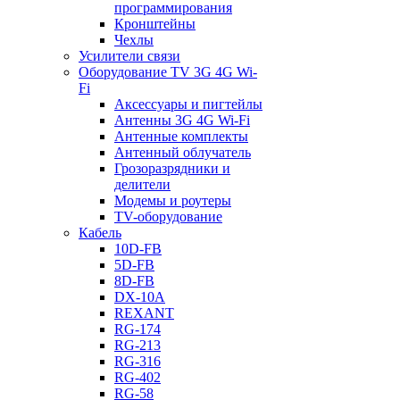
программирования
Кронштейны
Чехлы
Усилители связи
Оборудование TV 3G 4G Wi-
Fi
Аксессуары и пигтейлы
Антенны 3G 4G Wi-Fi
Антенные комплекты
Антенный облучатель
Грозоразрядники и
делители
Модемы и роутеры
TV-оборудование
Кабель
10D-FB
5D-FB
8D-FB
DX-10A
REXANT
RG-174
RG-213
RG-316
RG-402
RG-58