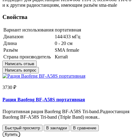
и к другим радиостанциям, имеющим разъём sma-male
Свойства
Вариант использования
портативная
Диапазон
144/433 мГц
Длина
0 - 20 см
Разъём
SMA female
Страна производитель
Китай
Написать отзыв
Написать вопрос
3730 ₽
Рация Baofeng BF-A58S портативная
Портативная рация Baofeng BF-A58S Tri-band.Радиостанция
Baofeng BF-A58S Tri-band (Triple Band) новая..
Быстрый просмотр
В закладки
В сравнение
Купить