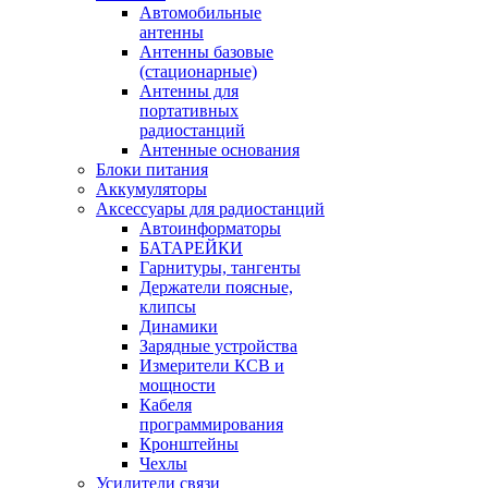
Автомобильные
антенны
Антенны базовые
(стационарные)
Антенны для
портативных
радиостанций
Антенные основания
Блоки питания
Аккумуляторы
Аксессуары для радиостанций
Автоинформаторы
БАТАРЕЙКИ
Гарнитуры, тангенты
Держатели поясные,
клипсы
Динамики
Зарядные устройства
Измерители КСВ и
мощности
Кабеля
программирования
Кронштейны
Чехлы
Усилители связи