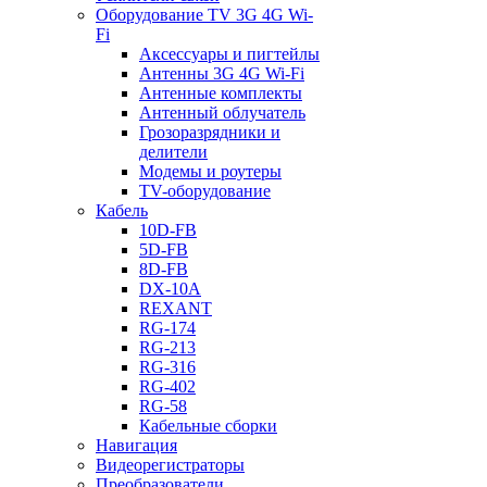
Оборудование TV 3G 4G Wi-
Fi
Аксессуары и пигтейлы
Антенны 3G 4G Wi-Fi
Антенные комплекты
Антенный облучатель
Грозоразрядники и
делители
Модемы и роутеры
TV-оборудование
Кабель
10D-FB
5D-FB
8D-FB
DX-10A
REXANT
RG-174
RG-213
RG-316
RG-402
RG-58
Кабельные сборки
Навигация
Видеорегистраторы
Преобразователи