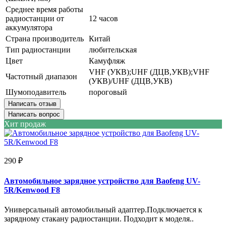
Среднее время работы
радиостанции от
12 часов
аккумулятора
Страна производитель
Китай
Тип радиостанции
любительская
Цвет
Камуфляж
VHF (УКВ);UHF (ДЦВ,УКВ);VHF
Частотный диапазон
(УКВ)/UHF (ДЦВ,УКВ)
Шумоподавитель
пороговый
Написать отзыв
Написать вопрос
Хит продаж
290 ₽
Автомобильное зарядное устройство для Baofeng UV-
5R/Kenwood F8
Универсальный автомобильный адаптер.Подключается к
зарядному стакану радиостанции. Подходит к моделя..