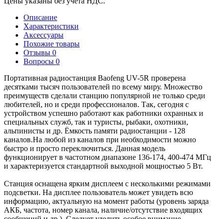
Цены указаны без учета НДС.
Описание
Характеристики
Аксессуары
Похожие товары
Отзывы
0
Вопросы
0
Портативная радиостанция Baofeng UV-5R проверена
десятками тысяч пользователей по всему миру. Множество
преимуществ сделали станцию популярной не только среди
любителей, но и среди профессионалов. Так, сегодня с
устройством успешно работают как работники охранных и
специальных служб, так и туристы, рыбаки, охотники,
альпинисты и др. Ёмкость памяти радиостанции - 128
каналов.На любой из каналов при необходимости можно
быстро и просто переключиться. Данная модель
функционирует в частотном диапазоне 136-174, 400-474 МГц
и характеризуется стандартной выходной мощностью 5 Вт.
Станция оснащена ярким дисплеем с несколькими режимами
подсветки. На дисплее пользователь может увидеть всю
информацию, актуальную на момент работы (уровень заряда
АКБ, частота, номер канала, наличие/отсутствие входящих
сообщений и др.). Следует уделить особое внимание