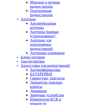
Морские и речные
радиостанции
Портативные
радиостанции
Антенны
Автомобильные
антенны
Антенны базовые
(стационарные)
Антенны для
портативных
радиостанций
Антенные основания
Блоки питания
Аккумуляторы
Аксессуары для радиостанций
Автоинформаторы
БАТАРЕЙКИ
Гарнитуры, тангенты
Держатели поясные,
клипсы
Динамики
Зарядные устройства
Измерители КСВ и
мощности