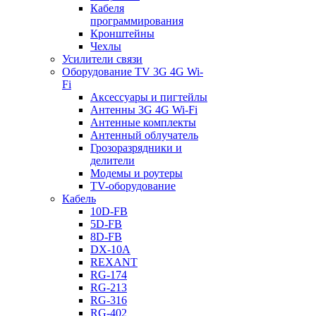
Кабеля
программирования
Кронштейны
Чехлы
Усилители связи
Оборудование TV 3G 4G Wi-
Fi
Аксессуары и пигтейлы
Антенны 3G 4G Wi-Fi
Антенные комплекты
Антенный облучатель
Грозоразрядники и
делители
Модемы и роутеры
TV-оборудование
Кабель
10D-FB
5D-FB
8D-FB
DX-10A
REXANT
RG-174
RG-213
RG-316
RG-402