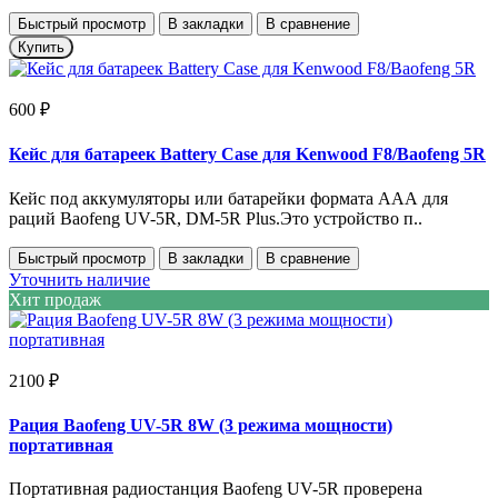
Быстрый просмотр
В закладки
В сравнение
Купить
600 ₽
Кейс для батареек Battery Case для Kenwood F8/Baofeng 5R
Кейс под аккумуляторы или батарейки формата ААА для
раций Baofeng UV-5R, DM-5R Plus.Это устройство п..
Быстрый просмотр
В закладки
В сравнение
Уточнить наличие
Хит продаж
2100 ₽
Рация Baofeng UV-5R 8W (3 режима мощности)
портативная
Портативная радиостанция Baofeng UV-5R проверена