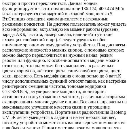
быстро и просто переключиться. Данная модель
функционирует в частотном диапазоне 136-174, 400-474 МГц
и характеризуется стандартной выходной мощностью 5
Вт.Станция оснащена ярким дисплеем с несколькими
режимами подсветки. На дисплее пользователь может увидеть
всю информацию, актуальную на момент работы (уровень
заряда АКБ, частота, номер канала, наличие/отсутствие
входящих сообщений и др.). Следует уделить особое
внимание эргономичному дизайну устройства. Под дисплеем
расположено множество мелких кнопок, с помощью которых
можно быстро переключиться на нужный канал, режим
работы или функцию. К особенностям этой модели можно
отнести то, что она может быть выполнена в различных
цветах корпусов, жёлтого цвета, сине-голубого цвета, цвета
хаки, красного. Есть модификация с мощностью до 8 ватт.К
числу дополнительных функций относят такие, как настройка
репитерного смещения частоты, тоновые кодировки
CTCSS/DCS, регулирование мощности, мониторинг
активности на двух заданных частотах, различные алгоритмы
сканирования и многие другие опции. Все они направлены на
максимальное улучшение качества связи и упрощение
эксплуатации устройства. Портативная радиостанция Baofeng
UV-5R легко умещается в ладони и имеет небольшой вес,
поэтому устройство может стать вашим верным помощником
в любых ситуациях.Рация имеет два режима мощности, что