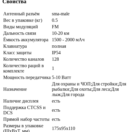
Свойства
Антенный разъём
sma-male
Вес в упаковке (кг)
0.5
Виды модуляций
FM
Дальность связи
10-20 км
Ёмкость аккумулятора
1500 - 2000 мАч
Клавиатура
полная
Класс защиты
IP54
Количество каналов
128
Количество раций в
1
комплекте
Мощность передатчика
5-10 Ватт
Для охраны и ЧОП;Для стройки;Для
Назначение
рыбалки;Для охоты;Для леса;Для
лыж;Для города
Наличие дисплея
есть
Поддержка CTCSS и
есть
DCS
Прямой набор частоты
есть
Размеры в упаковке
175x95x110
(ШxВxТ, мм)