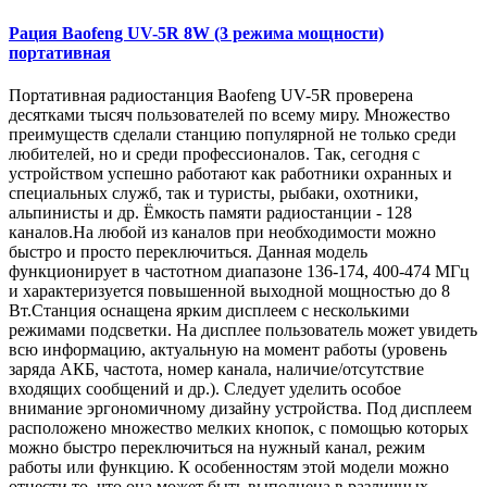
Рация Baofeng UV-5R 8W (3 режима мощности)
портативная
Портативная радиостанция Baofeng UV-5R проверена
десятками тысяч пользователей по всему миру. Множество
преимуществ сделали станцию популярной не только среди
любителей, но и среди профессионалов. Так, сегодня с
устройством успешно работают как работники охранных и
специальных служб, так и туристы, рыбаки, охотники,
альпинисты и др. Ёмкость памяти радиостанции - 128
каналов.На любой из каналов при необходимости можно
быстро и просто переключиться. Данная модель
функционирует в частотном диапазоне 136-174, 400-474 МГц
и характеризуется повышенной выходной мощностью до 8
Вт.Станция оснащена ярким дисплеем с несколькими
режимами подсветки. На дисплее пользователь может увидеть
всю информацию, актуальную на момент работы (уровень
заряда АКБ, частота, номер канала, наличие/отсутствие
входящих сообщений и др.). Следует уделить особое
внимание эргономичному дизайну устройства. Под дисплеем
расположено множество мелких кнопок, с помощью которых
можно быстро переключиться на нужный канал, режим
работы или функцию. К особенностям этой модели можно
отнести то, что она может быть выполнена в различных