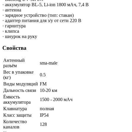
· аккумулятор BL-5, Li-ion 1800 мАч, 7,4 В
· антенна
· зарядное устройство (тип: стакан)
· адаптер питания для з/у от сети 220 В
· гарнитура
· клипса
· шнурок на руку
Свойства
Антенный
sma-male
разъём
Вес в упаковке
0.5
(кг)
Виды модуляций
FM
Дальность связи
10-20 км
Ёмкость
1500 - 2000 мАч
аккумулятора
Клавиатура
полная
Класс защиты
IP54
Количество
128
каналов