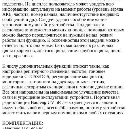
подсветки. На дисплее пользователь может увидеть всю
информацию, актуальную на момент работы (уровень заряда
АКБ, частота, номер канала, наличие/отсутствие входящих
сообщений и др.). Следует уделить особое внимание
эргономичному дизайну устройства. Под дисплеем
расположено множество мелких кнопок, с помощью которых
можно быстро переключиться на нужный канал, режим
работы или функцию. К особенностям этой модели можно
отнести то, что она может быть выполнена в различных
цветах корпусов, жёлтого цвета, сине-голубого цвета, цвета
хаки, красного.
К числу дополнительных функций относят такие, как
настройка репитерного смещения частоты, тоновые
кодировки CTCSS/DCS, регулирование мощности,
мониторинг активности на двух заданных частотах,
различные алгоритмы сканирования и многие другие опции.
Все они направлены на максимальное улучшение качества
связи и упрощение эксплуатации устройства. Портативная
радиостанция Baofeng UV-5R легко умещается в ладони и
имеет небольшой вес, всего 250 граммов, поэтому устройство
может стать вашим верным помощником в любых ситуациях.
КОМПЛЕКТАЦИЯ:
· Baofeng UV-5R 8W