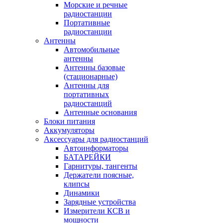
Морские и речные
радиостанции
Портативные
радиостанции
Антенны
Автомобильные
антенны
Антенны базовые
(стационарные)
Антенны для
портативных
радиостанций
Антенные основания
Блоки питания
Аккумуляторы
Аксессуары для радиостанций
Автоинформаторы
БАТАРЕЙКИ
Гарнитуры, тангенты
Держатели поясные,
клипсы
Динамики
Зарядные устройства
Измерители КСВ и
мощности