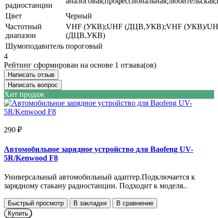
аналоговая;профессиональная;любительская;
радиостанции
Цвет
Черный
Частотный
VHF (УКВ);UHF (ДЦВ,УКВ);VHF (УКВ)/U
диапазон
(ДЦВ,УКВ)
Шумоподавитель
пороговый
4
Рейтинг сформирован на основе 1 отзыва(ов)
Написать отзыв
Написать вопрос
Хит продаж
290 ₽
Автомобильное зарядное устройство для Baofeng UV-
5R/Kenwood F8
Универсальный автомобильный адаптер.Подключается к
зарядному стакану радиостанции. Подходит к моделя..
Быстрый просмотр
В закладки
В сравнение
Купить