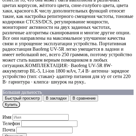
цветах корпусов, жёлтого цвета, сине-голубого цвета, цвета
хаки, красного.К числу дополнительных функций относят
такие, как настройка репитерного смещения частоты, тоновые
кодировки CTCSS/DCS, регулирование мощности,
мониторинг активности на двух заданных частотах,
различные алгоритмы сканирования и многие другие опции.
Все они направлены на максимальное улучшение качества
связи и упрощение эксплуатации устройства. Портативная
радиостанция Baofeng UV-5R легко умещается в ладони и
имеет небольшой вес, всего 250 граммов, поэтому устройство
может стать вашим верным помощником в любых
ситуациях.КОМПЛЕКТАЦИЯ:· Baofeng UV-5R 8W·
аккумулятор BL-5, Li-ion 1800 мАч, 7,4 В· антенна· зарядное
устройство (тип: стакан)· адаптер питания для з/у от сети 220
В· гарнитура · клипса· шнурок на руку..
Большая дальность
Быстрый просмотр
В закладки
В сравнение
Купить
Имя
Телефон
Почта