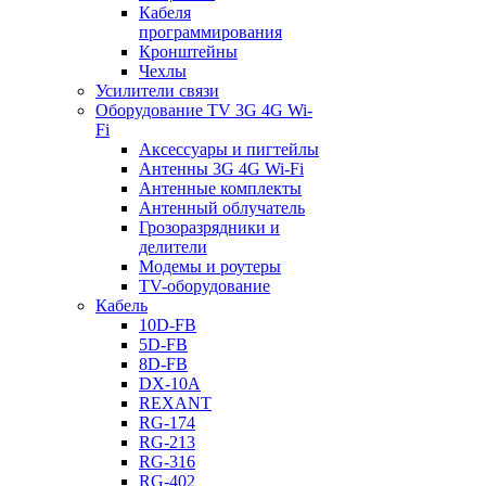
Кабеля
программирования
Кронштейны
Чехлы
Усилители связи
Оборудование TV 3G 4G Wi-
Fi
Аксессуары и пигтейлы
Антенны 3G 4G Wi-Fi
Антенные комплекты
Антенный облучатель
Грозоразрядники и
делители
Модемы и роутеры
TV-оборудование
Кабель
10D-FB
5D-FB
8D-FB
DX-10A
REXANT
RG-174
RG-213
RG-316
RG-402