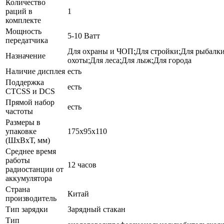
Количество
раций в
1
комплекте
Мощность
5-10 Ватт
передатчика
Для охраны и ЧОП;Для стройки;Для рыбалк
Назначение
охоты;Для леса;Для лыж;Для города
Наличие дисплея
есть
Поддержка
есть
CTCSS и DCS
Прямой набор
есть
частоты
Размеры в
упаковке
175x95x110
(ШxВxТ, мм)
Среднее время
работы
12 часов
радиостанции от
аккумулятора
Страна
Китай
производитель
Тип зарядки
Зарядный стакан
Тип