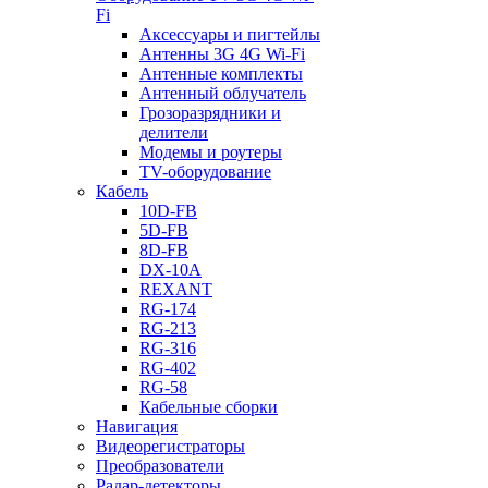
Fi
Аксессуары и пигтейлы
Антенны 3G 4G Wi-Fi
Антенные комплекты
Антенный облучатель
Грозоразрядники и
делители
Модемы и роутеры
TV-оборудование
Кабель
10D-FB
5D-FB
8D-FB
DX-10A
REXANT
RG-174
RG-213
RG-316
RG-402
RG-58
Кабельные сборки
Навигация
Видеорегистраторы
Преобразователи
Радар-детекторы