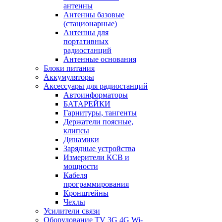
антенны
Антенны базовые
(стационарные)
Антенны для
портативных
радиостанций
Антенные основания
Блоки питания
Аккумуляторы
Аксессуары для радиостанций
Автоинформаторы
БАТАРЕЙКИ
Гарнитуры, тангенты
Держатели поясные,
клипсы
Динамики
Зарядные устройства
Измерители КСВ и
мощности
Кабеля
программирования
Кронштейны
Чехлы
Усилители связи
Оборудование TV 3G 4G Wi-