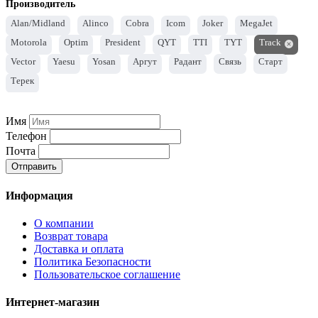
Производитель
Alan/Midland
Alinco
Cobra
Icom
Joker
MegaJet
Motorola
Optim
President
QYT
TTI
TYT
Track
Vector
Yaesu
Yosan
Аргут
Радант
Связь
Старт
Терек
Имя
Телефон
Почта
Отправить
Информация
О компании
Возврат товара
Доставка и оплата
Политика Безопасности
Пользовательское соглашение
Интернет-магазин