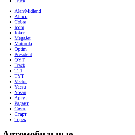
Track
Alan/Midland
Alinco
Cobra
Icom
Joker
MegaJet
Motorola
Optim
President
QYT
Track
TTI
TYT
Vector
Yaesu
Yosan
Аргут
Радант
Связь
Старт
Терек
Автомобильные