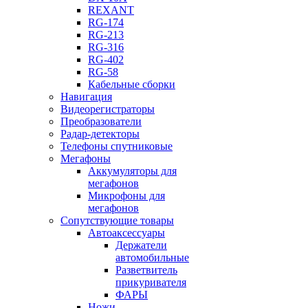
REXANT
RG-174
RG-213
RG-316
RG-402
RG-58
Кабельные сборки
Навигация
Видеорегистраторы
Преобразователи
Радар-детекторы
Телефоны спутниковые
Мегафоны
Аккумуляторы для
мегафонов
Микрофоны для
мегафонов
Сопутствующие товары
Автоаксессуары
Держатели
автомобильные
Разветвитель
прикуривателя
ФАРЫ
Ножи