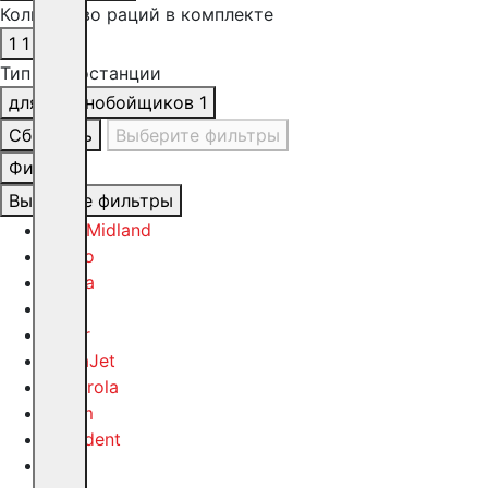
Количество раций в комплекте
1
1
Тип радиостанции
для дальнобойщиков
1
Сбросить
Выберите фильтры
Фильтр
Выберите фильтры
Alan/Midland
Alinco
Cobra
Icom
Joker
MegaJet
Motorola
Optim
President
QYT