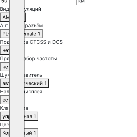
км
Виды модуляций
AM, FM
1
Антенный разъём
PL-259 female
1
Поддержка CTCSS и DCS
нет
1
Прямой набор частоты
нет
1
Шумоподавитель
автоматический
1
Наличие дисплея
есть
1
Клавиатура
упрощённая
1
Цвет
Коричневый
1