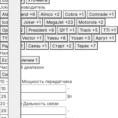
Joker
Производитель
Alan/Midland
+6
Alinco
+2
Cobra
+1
Comrade
+1
Icom
+1
Joker
+1
MegaJet
+23
Motorola
+2
Optim
+12
President
+6
QYT
+1
Track
+5
TTI
+1
TYT
+1
Vector
+1
Yaesu
+8
Yosan
+3
Аргут
+1
Радант
+1
Связь
+1
Старт
+2
Терек
+7
Наличие
Есть в наличии
1
Частотный диапазон
Си-Би
1
10
-
25
Вт
Мощность передатчика
-
Вт
20
-
50
км
Дальность связи
-