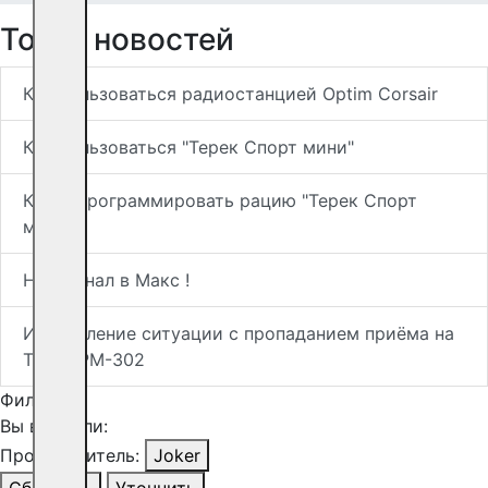
Топ-5 новостей
Как пользоваться радиостанцией Optim Corsair
Как пользоваться "Терек Спорт мини"
Как запрограммировать рацию "Терек Спорт
мини"
Наш канал в Макс !
Исправление ситуации с пропаданием приёма на
Терек РМ-302
Фильтр
Вы выбрали:
Производитель:
Joker
Сбросить
Уточнить