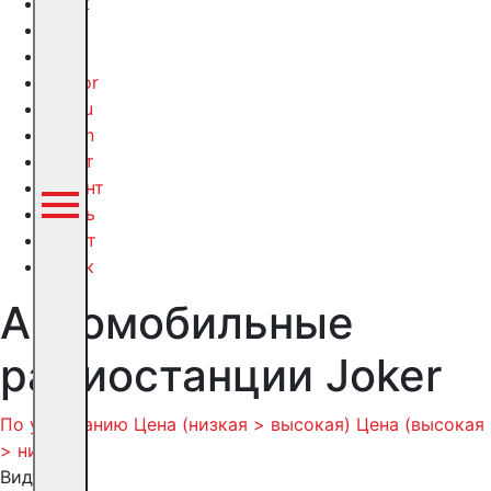
Track
TTI
TYT
Vector
Yaesu
Yosan
Аргут
Радант
Связь
Старт
Терек
Автомобильные
радиостанции Joker
По умолчанию
Цена (низкая > высокая)
Цена (высокая
> низкая)
Вид: