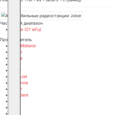
Частотный диапазон
Си-Би (27 мГц)
Производитель
Alan/Midland
Alinco
Cobra
Icom
Joker
MegaJet
Motorola
Optim
President
QYT
TTI
TYT