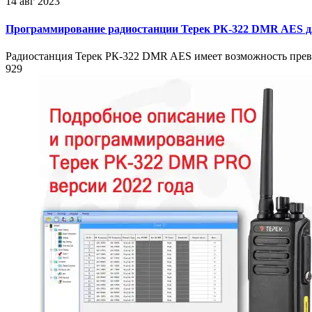
14 авг 2023
Программирование радиостанции Терек РК-322 DMR AES дл
Радиостанция Терек РК-322 DMR AES имеет возможность превра
929