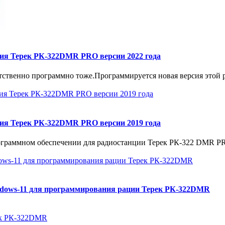
ия Терек РК-322DMR PRO версии 2022 года
етственно программно тоже.Программируется новая версия этой р
ия Терек РК-322DMR PRO версии 2019 года
ограммном обеспечении для радиостанции Терек РК-322 DMR PRO 
indows-11 для программирования рации Терек РК-322DMR