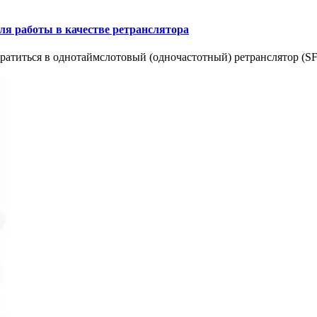
я работы в качестве ретранслятора
титься в однотаймслотовый (одночастотный) ретранслятор (SFR