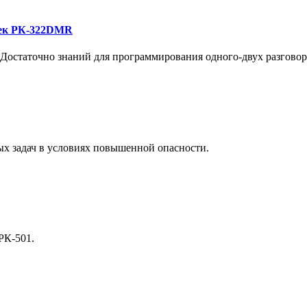
рек РК-322DMR
Достаточно знаний для программирования одного-двух разговорны
ых задач в условиях повышенной опасности.
РК-501.