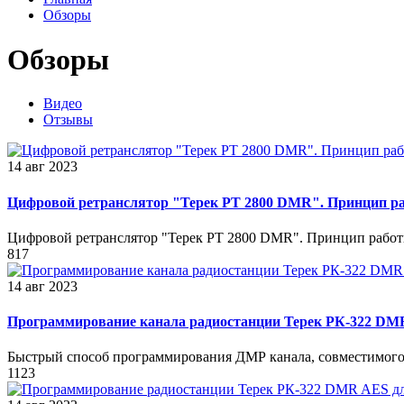
Обзоры
Обзоры
Видео
Отзывы
14 авг 2023
Цифровой ретранслятор "Терек РТ 2800 DMR". Принцип р
Цифровой ретранслятор "Терек РТ 2800 DMR". Принцип работ
817
14 авг 2023
Программирование канала радиостанции Терек РК-322 DMR 
Быстрый способ программирования ДМР канала, совместимого 
1123