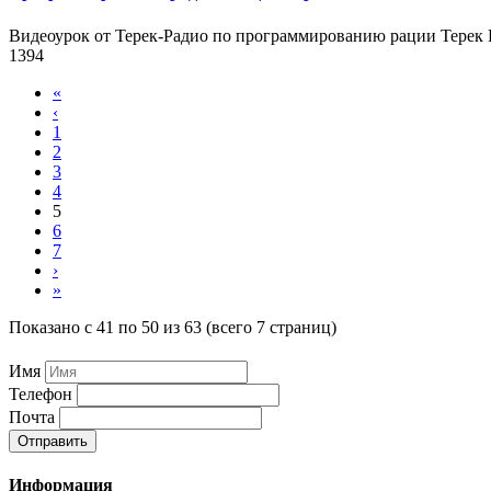
Видеоурок от Терек-Радио по программированию рации Терек 
1394
«
‹
1
2
3
4
5
6
7
›
»
Показано с 41 по 50 из 63 (всего 7 страниц)
Имя
Телефон
Почта
Отправить
Информация