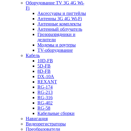
Оборудование TV 3G 4G Wi-
Fi
Аксессуары и пигтейлы
Антенны 3G 4G Wi-Fi
Антенные комплекты
Антенный облучатель
Грозоразрядники и
делители
Модемы и роутеры
TV-оборудование
Кабель
10D-FB
5D-FB
8D-FB
DX-10A
REXANT
RG-174
RG-213
RG-316
RG-402
RG-58
Кабельные сборки
Навигация
Видеорегистраторы
Преобразователи