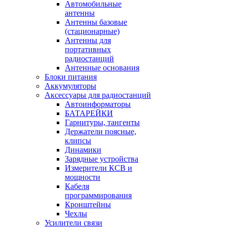
Автомобильные
антенны
Антенны базовые
(стационарные)
Антенны для
портативных
радиостанций
Антенные основания
Блоки питания
Аккумуляторы
Аксессуары для радиостанций
Автоинформаторы
БАТАРЕЙКИ
Гарнитуры, тангенты
Держатели поясные,
клипсы
Динамики
Зарядные устройства
Измерители КСВ и
мощности
Кабеля
программирования
Кронштейны
Чехлы
Усилители связи