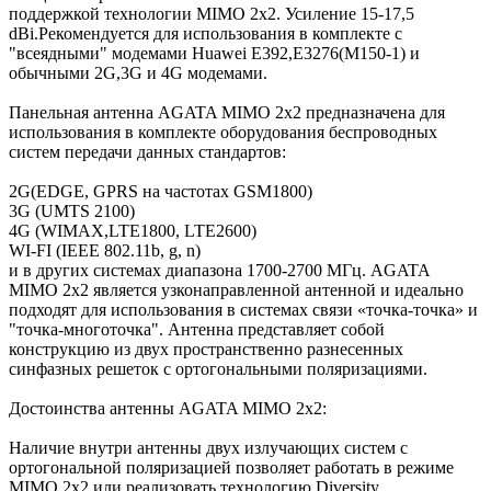
поддержкой технологии MIMO 2x2. Усиление 15-17,5
dBi.Рекомендуется для использования в комплекте с
"всеядными" модемами Huawei Е392,E3276(М150-1) и
обычными 2G,3G и 4G модемами.
Панельная антенна AGATA MIMO 2x2 предназначена для
использования в комплекте оборудования беспроводных
систем передачи данных стандартов:
2G(EDGE, GPRS на частотах GSM1800)
3G (UMTS 2100)
4G (WIMAX,LTE1800, LTE2600)
WI-FI (IEEE 802.11b, g, n)
и в других системах диапазона 1700-2700 МГц. AGATA
MIMO 2x2 является узконаправленной антенной и идеально
подходят для использования в системах связи «точка-точка» и
"точка-многоточка". Антенна представляет собой
конструкцию из двух пространственно разнесенных
синфазных решеток с ортогональными поляризациями.
Достоинства антенны AGATA MIMO 2x2:
Наличие внутри антенны двух излучающих систем с
ортогональной поляризацией позволяет работать в режиме
MIMO 2x2 или реализовать технологию Diversity.