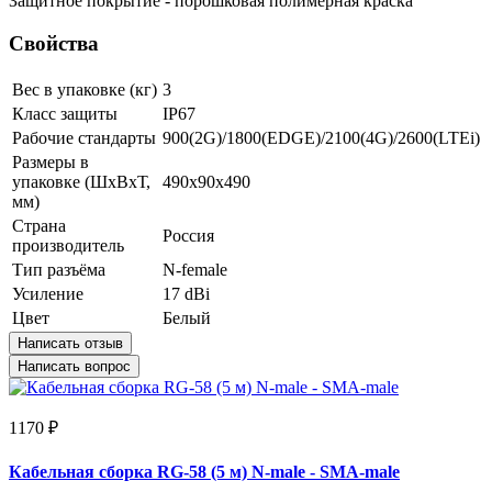
Защитное покрытие - порошковая полимерная краска
Свойства
Вес в упаковке (кг)
3
Класс защиты
IP67
Рабочие стандарты
900(2G)/1800(EDGE)/2100(4G)/2600(LTEi)
Размеры в
упаковке (ШxВxТ,
490x90x490
мм)
Страна
Россия
производитель
Тип разъёма
N-female
Усиление
17 dBi
Цвет
Белый
Написать отзыв
Написать вопрос
1170 ₽
Кабельная сборка RG-58 (5 м) N-male - SMA-male