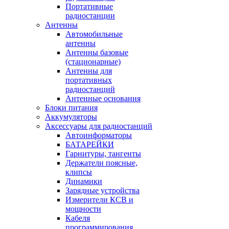
Портативные
радиостанции
Антенны
Автомобильные
антенны
Антенны базовые
(стационарные)
Антенны для
портативных
радиостанций
Антенные основания
Блоки питания
Аккумуляторы
Аксессуары для радиостанций
Автоинформаторы
БАТАРЕЙКИ
Гарнитуры, тангенты
Держатели поясные,
клипсы
Динамики
Зарядные устройства
Измерители КСВ и
мощности
Кабеля
программирования