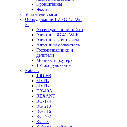
Кронштейны
Чехлы
Усилители связи
Оборудование TV 3G 4G Wi-
Fi
Аксессуары и пигтейлы
Антенны 3G 4G Wi-Fi
Антенные комплекты
Антенный облучатель
Грозоразрядники и
делители
Модемы и роутеры
TV-оборудование
Кабель
10D-FB
5D-FB
8D-FB
DX-10A
REXANT
RG-174
RG-213
RG-316
RG-402
RG-58
Кабельные сборки