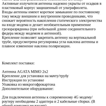
Активные излучателя антенны надежно укрыты от осадков в
пластиковый корпус защишенный от ультрафиолета.
Входы антенны имеют короткое замыкание по постоянному
току между внешним и внутренним проводниками, что
снижает вероятность накопления статического электричества
на входе модема и делает необязательным применение
грозоразрядника (при небольшой длине соединительного
фидера между модемом и антенной).
Крепление позволяет закрепить антенну на вертикальной
трубе, предусмотрена регулировка угла наклона антенны и
плавное изменение наклона поляризации.
Комплект поставки:
Антенна AGATA MIMO 2х2
Крепление для установки на мачту/трубу
Инструкция по установке
Упаковка из микрогофрокартона
Дополнительное оборудование:
Для подключения антенны к современному 4G модему/
роутеру необходимы 2 адаптера и 2 кабельные сборки. (В
общий комплект не входят)