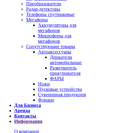
Преобразователи
Радар-детекторы
Телефоны спутниковые
Мегафоны
Аккумуляторы для
мегафонов
Микрофоны для
мегафонов
Сопутствующие товары
Автоаксессуары
Держатели
автомобильные
Разветвитель
прикуривателя
ФАРЫ
Ножи
Пусковые устройства
Сувенирная продукция
Фонари
Для Бизнеса
Аренда
Контакты
Информация
О компании