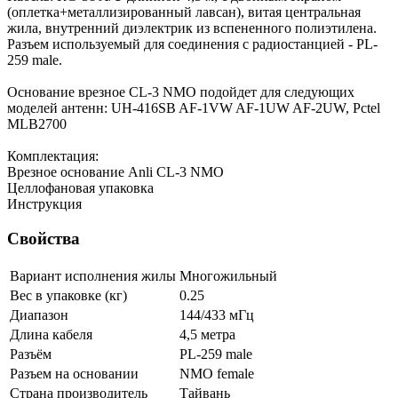
(оплетка+металлизированный лавсан), витая центральная
жила, внутренний диэлектрик из вспененного полиэтилена.
Разъем используемый для соединения с радиостанцией - PL-
259 male.
Основание врезное CL-3 NMO подойдет для следующих
моделей антенн: UH-416SB AF-1VW AF-1UW AF-2UW, Pctel
MLB2700
Комплектация:
Врезное основание Anli CL-3 NMO
Целлофановая упаковка
Инструкция
Свойства
Вариант исполнения жилы
Многожильный
Вес в упаковке (кг)
0.25
Диапазон
144/433 мГц
Длина кабеля
4,5 метра
Разъём
PL-259 male
Разъем на основании
NMO female
Страна производитель
Тайвань