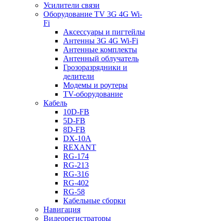
Усилители связи
Оборудование TV 3G 4G Wi-
Fi
Аксессуары и пигтейлы
Антенны 3G 4G Wi-Fi
Антенные комплекты
Антенный облучатель
Грозоразрядники и
делители
Модемы и роутеры
TV-оборудование
Кабель
10D-FB
5D-FB
8D-FB
DX-10A
REXANT
RG-174
RG-213
RG-316
RG-402
RG-58
Кабельные сборки
Навигация
Видеорегистраторы