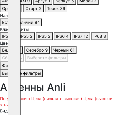
Антенна XXI
9
Аргут
1
Беркут
5
Миран
2
Орбита
1
Старт
2
Терек
36
Наличие
Есть в наличии
94
Класс защиты
IP54
4
IP55
2
IP65
2
IP66
4
IP67
12
IP68
8
Цвет
Белый
21
Серебро
9
Черный
61
Сбросить
Выберите фильтры
Фильтр
Выберите фильтры
Антенны Anli
По умолчанию
Цена (низкая > высокая)
Цена (высокая
> низкая)
Вид: