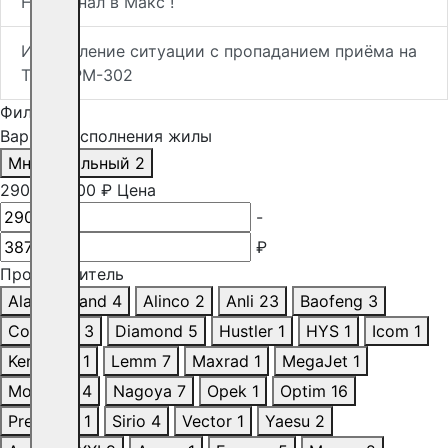
Наш канал в Макс !
Исправление ситуации с пропаданием приёма на
Терек РМ-302
Фильтр
Вариант исполнения жилы
Многожильный
2
290
-
38700
₽
Цена
-
₽
Производитель
Alan/Midland
4
Alinco
2
Anli
23
Baofeng
3
ComTech
3
Diamond
5
Hustler
1
HYS
1
Icom
1
Kenwood
1
Lemm
7
Maxrad
1
MegaJet
1
Motorola
4
Nagoya
7
Opek
1
Optim
16
President
1
Sirio
4
Vector
1
Yaesu
2