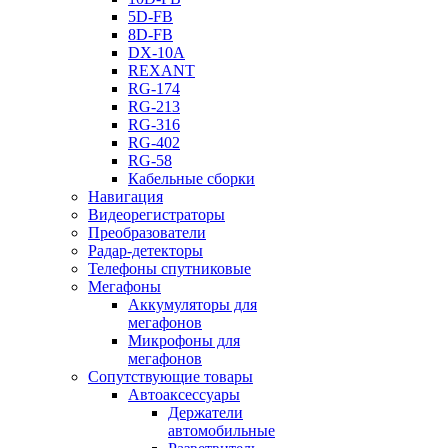
5D-FB
8D-FB
DX-10A
REXANT
RG-174
RG-213
RG-316
RG-402
RG-58
Кабельные сборки
Навигация
Видеорегистраторы
Преобразователи
Радар-детекторы
Телефоны спутниковые
Мегафоны
Аккумуляторы для
мегафонов
Микрофоны для
мегафонов
Сопутствующие товары
Автоаксессуары
Держатели
автомобильные