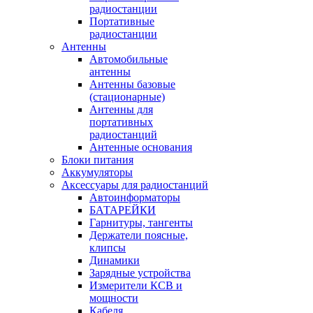
радиостанции
Портативные
радиостанции
Антенны
Автомобильные
антенны
Антенны базовые
(стационарные)
Антенны для
портативных
радиостанций
Антенные основания
Блоки питания
Аккумуляторы
Аксессуары для радиостанций
Автоинформаторы
БАТАРЕЙКИ
Гарнитуры, тангенты
Держатели поясные,
клипсы
Динамики
Зарядные устройства
Измерители КСВ и
мощности
Кабеля