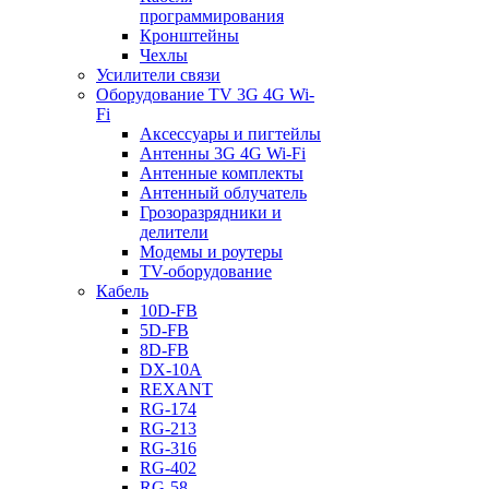
программирования
Кронштейны
Чехлы
Усилители связи
Оборудование TV 3G 4G Wi-
Fi
Аксессуары и пигтейлы
Антенны 3G 4G Wi-Fi
Антенные комплекты
Антенный облучатель
Грозоразрядники и
делители
Модемы и роутеры
TV-оборудование
Кабель
10D-FB
5D-FB
8D-FB
DX-10A
REXANT
RG-174
RG-213
RG-316
RG-402
RG-58