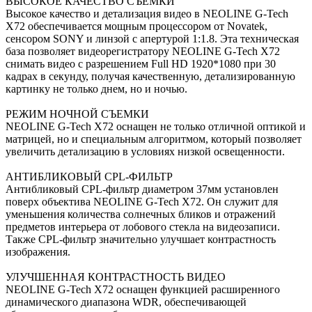
ВЫСОКОЕ КАЧЕСТВО СЪЕМКИ
Высокое качество и детализация видео в NEOLINE G-Tech
X72 обеспечивается мощным процессором от Novatek,
сенсором SONY и линзой с апертурой 1:1.8. Эта техническая
база позволяет видеорегистратору NEOLINE G-Tech X72
снимать видео с разрешением Full HD 1920*1080 при 30
кадрах в секунду, получая качественную, детализированную
картинку не только днем, но и ночью.
РЕЖИМ НОЧНОЙ СЪЕМКИ
NEOLINE G-Tech X72 оснащен не только отличной оптикой и
матрицей, но и специальным алгоритмом, который позволяет
увеличить детализацию в условиях низкой освещенности.
АНТИБЛИКОВЫЙ CPL-ФИЛЬТР
Антибликовый CPL-фильтр диаметром 37мм установлен
поверх объектива NEOLINE G-Tech X72. Он служит для
уменьшения количества солнечных бликов и отражений
предметов интерьера от лобового стекла на видеозаписи.
Также CPL-фильтр значительно улучшает контрастность
изображения.
УЛУЧШЕННАЯ КОНТРАСТНОСТЬ ВИДЕО
NEOLINE G-Tech X72 оснащен функцией расширенного
динамического диапазона WDR, обеспечивающей