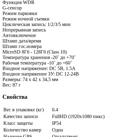
Функция WDR
G-сенсор
Режим парковки
Режим ночной съемки
Циклическая запись: 1/2/3/5 мин
Непрерывная запись
Автовключение
Штамп дата/время
Штамп гос.номера
MicroSD 8Гб - 128Гб (Class 10)
Температура хранения -20˚ до +70˚
Рабочая температура -10˚ до +60˚
Входное напряжение: DC 5В, 1.5А
Входное напряжение ЗУ: DC 12-24В
Размеры: 74 x 42 x 34,5 мм
Вес: 87 г
Свойства
Вес в упаковке (кг)
0.4
Качество записи
FullHD (1920x1080 пикс)
Класс защиты
IP54
Количество камер
Одна
Наличие GPS
Отсутствует