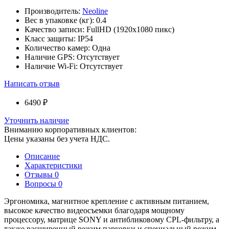
Производитель:
Neoline
Вес в упаковке (кг):
0.4
Качество записи:
FullHD (1920x1080 пикс)
Класс защиты:
IP54
Количество камер:
Одна
Наличие GPS:
Отсутствует
Наличие Wi-Fi:
Отсутствует
Написать отзыв
6490 ₽
Уточнить наличие
Вниманию корпоративных клиентов:
Цены указаны без учета НДС.
Описание
Характеристики
Отзывы
0
Вопросы
0
Эргономика, магнитное крепление с активным питанием,
высокое качество видеосъемки благодаря мощному
процессору, матрице SONY и антибликовому CPL-фильтру, а
также расширенный режим парковки и специальный режим