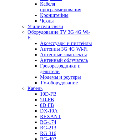
Кабеля
программирования
Кронштейны
Чехлы
Усилители связи
Оборудование TV 3G 4G Wi-
Fi
Аксессуары и пигтейлы
Антенны 3G 4G Wi-Fi
Антенные комплекты
Антенный облучатель
Грозоразрядники и
делители
Модемы и роутеры
TV-оборудование
Кабель
10D-FB
5D-FB
8D-FB
DX-10A
REXANT
RG-174
RG-213
RG-316
RG-402