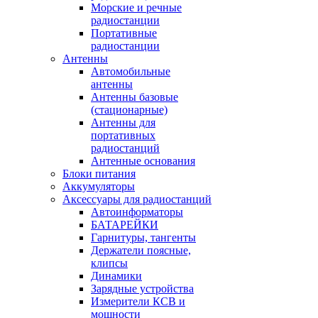
Морские и речные
радиостанции
Портативные
радиостанции
Антенны
Автомобильные
антенны
Антенны базовые
(стационарные)
Антенны для
портативных
радиостанций
Антенные основания
Блоки питания
Аккумуляторы
Аксессуары для радиостанций
Автоинформаторы
БАТАРЕЙКИ
Гарнитуры, тангенты
Держатели поясные,
клипсы
Динамики
Зарядные устройства
Измерители КСВ и
мощности