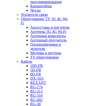
программирования
Кронштейны
Чехлы
Усилители связи
Оборудование TV 3G 4G Wi-
Fi
Аксессуары и пигтейлы
Антенны 3G 4G Wi-Fi
Антенные комплекты
Антенный облучатель
Грозоразрядники и
делители
Модемы и роутеры
TV-оборудование
Кабель
10D-FB
5D-FB
8D-FB
DX-10A
REXANT
RG-174
RG-213
RG-316
RG-402
RG-58