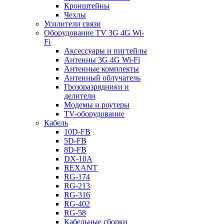
Кронштейны
Чехлы
Усилители связи
Оборудование TV 3G 4G Wi-
Fi
Аксессуары и пигтейлы
Антенны 3G 4G Wi-Fi
Антенные комплекты
Антенный облучатель
Грозоразрядники и
делители
Модемы и роутеры
TV-оборудование
Кабель
10D-FB
5D-FB
8D-FB
DX-10A
REXANT
RG-174
RG-213
RG-316
RG-402
RG-58
Кабельные сборки