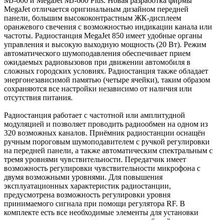
MJ-600 и MegaJet MJ-600 Plus. Новая разработка фирмы
MegaJet отличается оригинальным дизайном передней
панели, большим высококонтрастным ЖК-дисплеем
оранжевого свечения с возможностью индикации канала или
частоты. Радиостанция MegaJet 850 имеет удобные органы
управления и высокую выходную мощность (20 Вт). Режим
автоматического шумоподавления обеспечивает прием
ожидаемых радиовызовов при движении автомобиля в
сложных городских условиях. Радиостанция также обладает
энергонезависимой памятью (четыре ячейки), таким образом
сохраняются все настройки независимо от наличия или
отсутствия питания.
Радиостанция работает с частотной или амплитудной
модуляцией и позволяет проводить радиообмен на одном из
320 возможных каналов. Приёмник радиостанции оснащён
ручным пороговым шумоподавителем с ручкой регулировки
на передней панели, а также автоматическим спектральным с
тремя уровнями чувствительности. Передатчик имеет
возможность регулировки чувствительности микрофона с
двумя возможными уровнями. Для повышения
эксплуатационных характеристик радиостанции,
предусмотрена возможность регулировки уровня
принимаемого сигнала при помощи регулятора RF. В
комплекте есть все необходимые элементы для установки