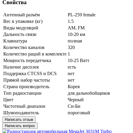
Свойства
Антенный разъём
PL-259 female
Вес в упаковке (кг)
1.5
Виды модуляций
AM, FM
Дальность связи
10-20 км
Клавиатура
полная
Количество каналов
320
Количество раций в комплекте
1
Мощность передатчика
10-25 Ватт
Наличие дисплея
есть
Поддержка CTCSS и DCS
нет
Прямой набор частоты
нет
Страна производитель
Корея
Тип радиостанции
для дальнобойщиков
Цвет
Черный
Частотный диапазон
Си-Би
Шумоподавитель
пороговый
Написать отзыв
Написать вопрос