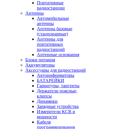
Портативные
радиостанции
Антенны
Автомобильные
антенны
Антенны базовые
(стационарные)
Антенны для
портативных
радиостанций
Антенные основания
Блоки питания
Аккумуляторы
Аксессуары для радиостанций
Автоинформаторы
БАТАРЕЙКИ
Гарнитуры, тангенты
Держатели поясные,
клипсы
Динамики
Зарядные устройства
Измерители КСВ и
мощности
Кабеля
программирования