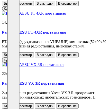
Быстрый просмотр
В закладки
В сравнение
Купить
14280 ₽
Рация YAESU FT-4XR портативная
FT-4XR/E (двухдиапазонная VHF/UHF) компактная (52х90х30
мм) портативная радиостанция, имеющая стабил..
Быстрый просмотр
В закладки
В сравнение
Купить
22430 ₽
Рация YAESU VX-3R портативная
2-диапазонная радиостанция Yaesu VX 3 R продолжает
семейство миниатюрных любительских трансиверов. П..
Быстрый просмотр
В закладки
В сравнение