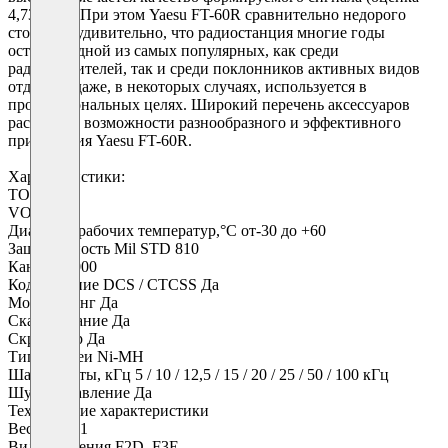
4,73 из 5). При этом Yaesu FT-60R сравнительно недорого
стоит. Не удивительно, что радиостанция многие годы
остается одной из самых популярных, как среди
радиолюбителей, так и среди поклонников активных видов
отдыха и даже, в некоторых случаях, используется в
профессиональных целях. Широкий перечень аксессуаров
расширяет возможности разнообразного и эффективного
применения Yaesu FT-60R.
Характеристики:
TOT Да
VOX Да
Диапазон рабочих температур,°С от-30 до +60
Защищённость Mil STD 810
Каналы 1000
Кодирование DCS / CTCSS Да
Мониторинг Да
Сканирование Да
Скремблер Да
Тип батареи Ni-MH
Шаг частоты, кГц 5 / 10 / 12,5 / 15 / 20 / 25 / 50 / 100 кГц
Шумоподавление Да
Технические характеристики
Вес, кг 0.31
Вид излучения F2D, F3E