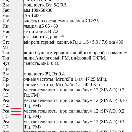
Выходная мощность, Вт: 5/2/0.5
Габариты, мм 109x58x30
Емкость, мАч 1400
Избирательность по соседнему каналу, дБ 12/35
Интермодуляция, дБ 65 / 60
Напряжение питания, В 7.2
Стабильность частоты, ppm ±5
Стандартный репитерный сдвиг, кГц ± 1.6 / 5.0 / 7.6 (на 430
МГц)
Тип модуляции Супергетеродин с двойным преобразованием
Тип модуляции Аналоговый FM, цифровой C4FM.
Чувствительность, мкВ 0.16
Приемник
Выходная мощность ЗЧ, Вт 0.4
Промежуточные частоты, Мгц/кГц 1-ая: 47.25 МГц,
Промежуточные частоты, Мгц/кГц 2-ая: 450 КГц
Реальная чувствительность, при сигнал/шум 12 (SINAD) 0.2
(137-140МГц, FМ)
Реальная чувствительность, при сигнал/шум 12 (SINAD) 0.16
(140-150 МГц, FМ)
Реальная чувствительность, при сигнал/шум 12 (SINAD) 0.2
(150-174 МГц, FМ)
Реальная чувствительность, при сигнал/шум 12 (SINAD) 0.3
(174-300 МГц, FМ)