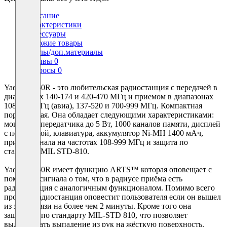
Описание
Характеристики
Аксессуары
Похожие товары
Файлы/доп.материалы
Отзывы
0
Вопросы
0
Yaesu FT-60R - это любительская радиостанция с передачей в
диапазонах 140-174 и 420-470 МГц и приемом в диапазонах
108-137 МГц (авиа), 137-520 и 700-999 МГц. Компактная
портативная. Она обладает следующими характеристиками:
мощность передатчика до 5 Вт, 1000 каналов памяти, дисплей
с подсветкой, клавиатура, аккумулятор Ni-MH 1400 мАч,
приём сигнала на частотах 108-999 МГц и защита по
стандарту MIL STD-810.
Yaesu FT-60R имеет функцию ARTS™ которая оповещает с
помощью сигнала о том, что в радиусе приёма есть
радиостанция с аналогичным функционалом. Помимо всего
прочего радиостанция оповестит пользователя если он вышел
из зоны связи на более чем 2 минуты. Кроме того она
защищена по стандарту MIL-STD 810, что позволяет
выдерживать выпадение из рук на жёсткую поверхность.