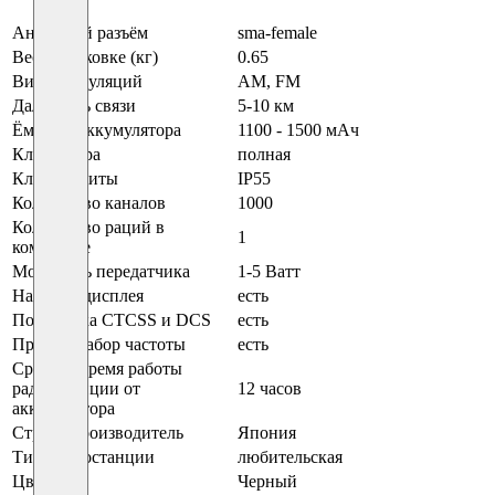
Антенный разъём
sma-female
Вес в упаковке (кг)
0.65
Виды модуляций
AM, FM
Дальность связи
5-10 км
Ёмкость аккумулятора
1100 - 1500 мАч
Клавиатура
полная
Класс защиты
IP55
Количество каналов
1000
Количество раций в
1
комплекте
Мощность передатчика
1-5 Ватт
Наличие дисплея
есть
Поддержка CTCSS и DCS
есть
Прямой набор частоты
есть
Среднее время работы
радиостанции от
12 часов
аккумулятора
Страна производитель
Япония
Тип радиостанции
любительская
Цвет
Черный