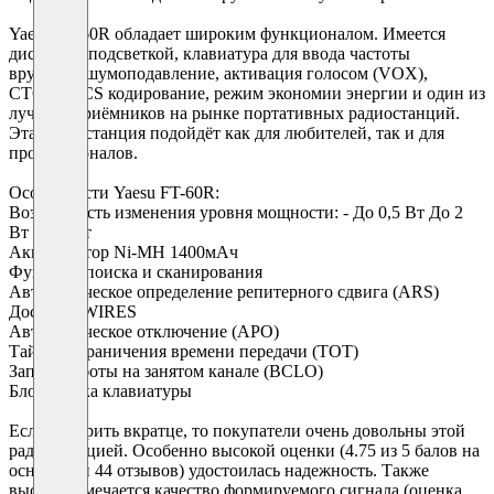
Yaesu FT-60R обладает широким функционалом. Имеется
дисплей с подсветкой, клавиатура для ввода частоты
вручную, шумоподавление, активация голосом (VOX),
CTCSS/DCS кодирование, режим экономии энергии и один из
лучший приёмников на рынке портативных радиостанций.
Эта радиостанция подойдёт как для любителей, так и для
профессионалов.
Особенности Yaesu FT-60R:
Возможность изменения уровня мощности: - До 0,5 Вт До 2
Вт До 5 Вт
Аккумулятор Ni-MH 1400мАч
Функции поиска и сканирования
Автоматическое определение репитерного сдвига (ARS)
Доступ к WIRES
Автоматическое отключение (АРО)
Таймер ограничения времени передачи (ТОТ)
Запрет работы на занятом канале (BCLO)
Блокировка клавиатуры
Если говорить вкратце, то покупатели очень довольны этой
радиостанцией. Особенно высокой оценки (4.75 из 5 балов на
основании 44 отзывов) удостоилась надежность. Также
высоко отмечается качество формируемого сигнала (оценка