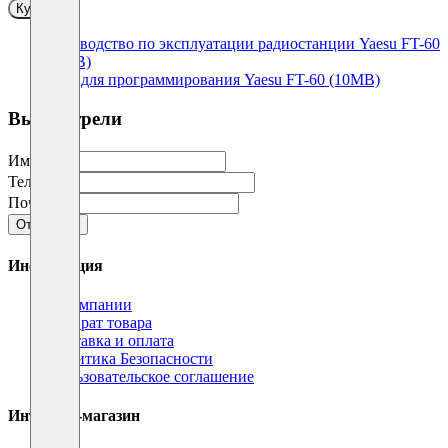
Купить
Руководство по эксплуатации радиостанции Yaesu FT-60
(1MB)
CPS для программирования Yaesu FT-60 (10MB)
Вы смотрели
Имя
Телефон
Почта
Отправить
Информация
О компании
Возврат товара
Доставка и оплата
Политика Безопасности
Пользовательское соглашение
Интернет-магазин