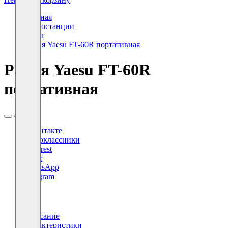
Главная
Радиостанции
Yaesu
Рация Yaesu FT-60R портативная
Рация Yaesu FT-60R
портативная
ВКонтакте
Одноклассники
Pinterest
Viber
WhatsApp
Telegram
X
Описание
Характеристики