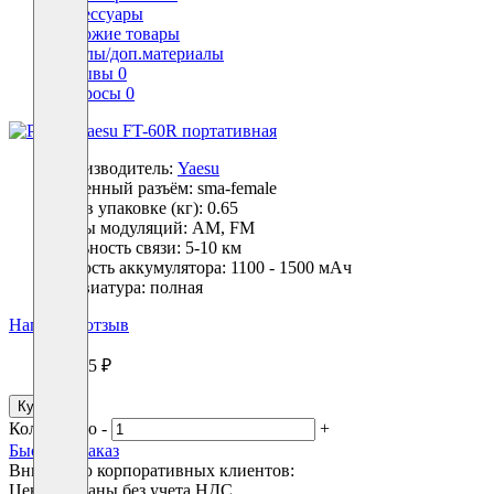
Аксессуары
Похожие товары
Файлы/доп.материалы
Отзывы
0
Вопросы
0
Производитель:
Yaesu
Антенный разъём:
sma-female
Вес в упаковке (кг):
0.65
Виды модуляций:
AM, FM
Дальность связи:
5-10 км
Ёмкость аккумулятора:
1100 - 1500 мАч
Клавиатура:
полная
Написать отзыв
28425 ₽
Купить
Количество
-
+
Быстрый заказ
Вниманию корпоративных клиентов:
Цены указаны без учета НДС.