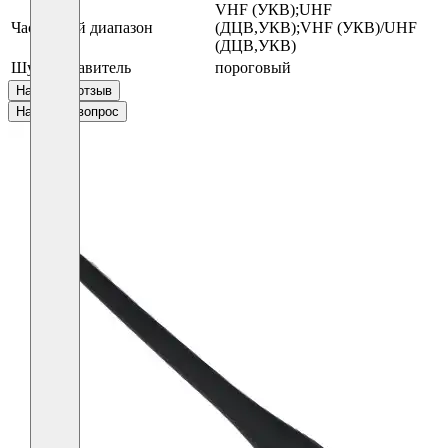
VHF (УКВ);UHF
Частотный диапазон
(ДЦВ,УКВ);VHF (УКВ)/UHF
(ДЦВ,УКВ)
Шумоподавитель
пороговый
Написать отзыв
Написать вопрос