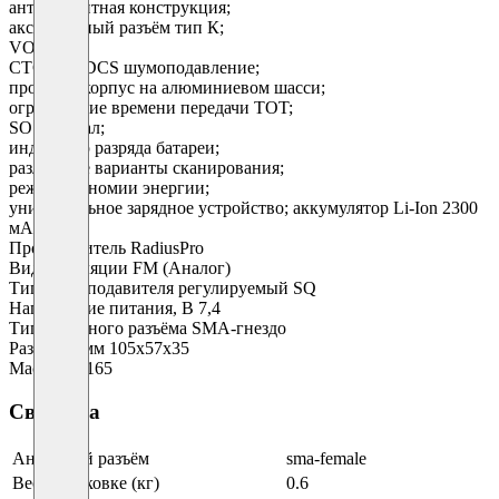
антимагнитная конструкция;
аксессуарный разъём тип К;
VOX;
CTCSS и DCS шумоподавление;
прочный корпус на алюминиевом шасси;
ограничение времени передачи TOT;
SOS-сигнал;
индикатор разряда батареи;
различные варианты сканирования;
режим экономии энергии;
универсальное зарядное устройство; аккумулятор Li-Ion 2300
мАч.
Производитель RadiusPro
Вид модуляции FM (Аналог)
Тип шумоподавителя регулируемый SQ
Напряжение питания, В 7,4
Тип антенного разъёма SMA-гнездо
Размеры, мм 105х57х35
Масса, гр 165
Свойства
Антенный разъём
sma-female
Вес в упаковке (кг)
0.6