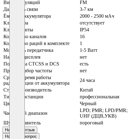
Виды модуляций
FM
Дальность связи
3-7 км
Ёмкость аккумулятора
2000 - 2500 мАч
Клавиатура
отсутствует
Класс защиты
IP54
Количество каналов
16
Количество раций в комплекте
1
Мощность передатчика
1-5 Ватт
Наличие дисплея
нет
Поддержка CTCSS и DCS
есть
Прямой набор частоты
нет
Среднее время работы
24 часа
радиостанции от аккумулятора
Страна производитель
Китай
Тип радиостанции
профессиональная
Цвет
Черный
LPD; PMR; LPD/PMR;
Частотный диапазон
UHF (ДЦВ,УКВ)
Шумоподавитель
пороговый
Написать отзыв
Написать вопрос