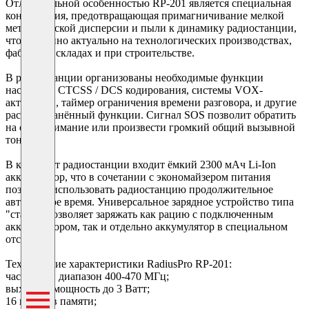
Отличительной особенностью RP-201 является специальная
конструкция, предотвращающая примагничивание мелкой
металлической дисперсии и пыли к динамику радиостанции,
что особенно актуально на технологических производствах,
фабриках, складах и при строительстве.
В радиостанции организованы необходимые функции
настройки CTCSS / DCS кодирования, системы VOX-
активации, таймер ограничения времени разговора, и другие
распространённый функции. Сигнал SOS позволит обратить
на себя внимание или произвести громкий общий вызывной
тон.
В комплект радиостанции входит ёмкий 2300 мАч Li-Ion
аккумулятор, что в сочетании с экономайзером питания
позволит использовать радиостанцию продолжительное
автономное время. Универсальное зарядное устройство типа
"стакан"позволяет заряжать как рацию с подключенным
аккумулятором, так и отдельно аккумулятор в специальном
отсеке.
Технические характеристики RadiusPro RP-201:
частотный диапазон 400-470 МГц;
выходная мощность до 3 Ватт;
16 каналов памяти;