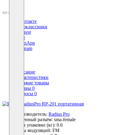
ВКонтакте
Одноклассники
Pinterest
Viber
WhatsApp
Telegram
X
Описание
Характеристики
Похожие товары
Отзывы
0
Вопросы
0
Производитель:
Radius Pro
Антенный разъём:
sma-female
Вес в упаковке (кг):
0.6
Виды модуляций:
FM