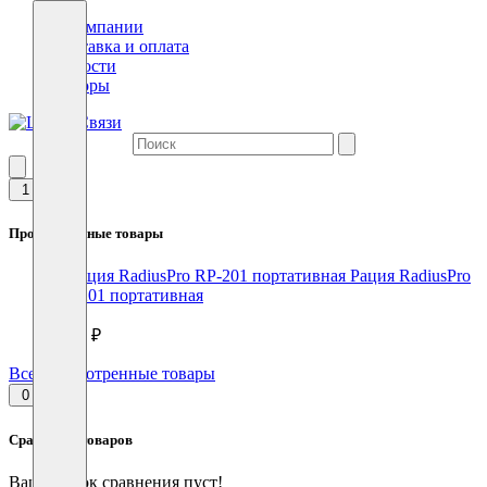
О компании
Доставка и оплата
Новости
Обзоры
1
Просмотренные товары
Рация RadiusPro
RP-201 портативная
3840 ₽
Все просмотренные товары
0
Сравнение товаров
Ваш список сравнения пуст!