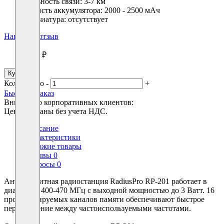
Дальность связи:
3-7 км
Ёмкость аккумулятора:
2000 - 2500 мАч
Клавиатура:
отсутствует
Написать отзыв
3840 ₽
Купить
Количество
-
+
Быстрый заказ
Вниманию корпоративных клиентов:
Цены указаны без учета НДС.
Описание
Характеристики
Похожие товары
Отзывы
0
Вопросы
0
Антимагнитная радиостанция RadiusPro RP-201 работает в
диапазоне 400-470 МГц с выходной мощностью до 3 Ватт. 16
программируемых каналов памяти обеспечивают быстрое
переключение между частоиспользуемыми частотами.