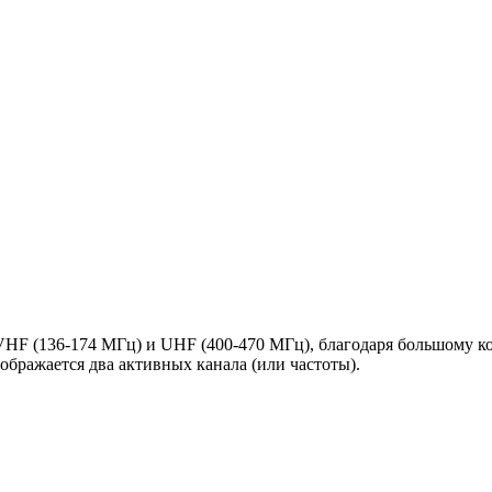
HF (136-174 МГц) и UHF (400-470 МГц), благодаря большому ко
бражается два активных канала (или частоты).