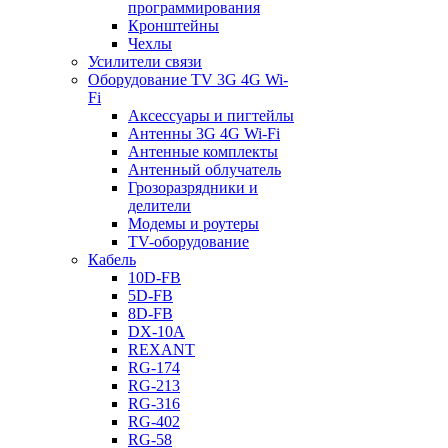
программирования
Кронштейны
Чехлы
Усилители связи
Оборудование TV 3G 4G Wi-
Fi
Аксессуары и пигтейлы
Антенны 3G 4G Wi-Fi
Антенные комплекты
Антенный облучатель
Грозоразрядники и
делители
Модемы и роутеры
TV-оборудование
Кабель
10D-FB
5D-FB
8D-FB
DX-10A
REXANT
RG-174
RG-213
RG-316
RG-402
RG-58