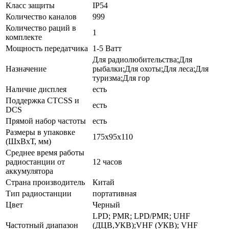
Класс защиты
IP54
Количество каналов
999
Количество раций в
1
комплекте
Мощность передатчика
1-5 Ватт
Для радиолюбительства;Для
Назначение
рыбалки;Для охоты;Для леса;Для
туризма;Для гор
Наличие дисплея
есть
Поддержка CTCSS и
есть
DCS
Прямой набор частоты
есть
Размеры в упаковке
175x95x110
(ШxВxТ, мм)
Среднее время работы
радиостанции от
12 часов
аккумулятора
Страна производитель
Китай
Тип радиостанции
портативная
Цвет
Черный
LPD; PMR; LPD/PMR; UHF
Частотный диапазон
(ДЦВ,УКВ);VHF (УКВ); VHF