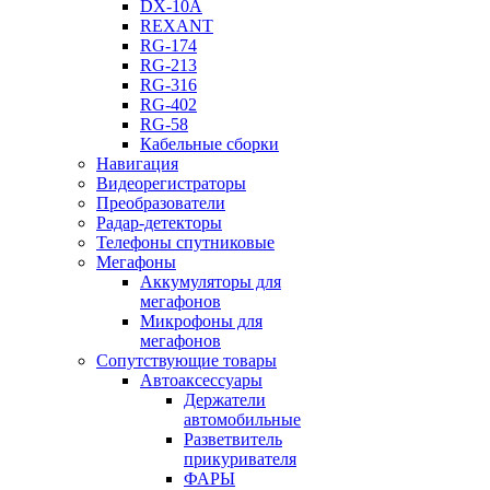
DX-10A
REXANT
RG-174
RG-213
RG-316
RG-402
RG-58
Кабельные сборки
Навигация
Видеорегистраторы
Преобразователи
Радар-детекторы
Телефоны спутниковые
Мегафоны
Аккумуляторы для
мегафонов
Микрофоны для
мегафонов
Сопутствующие товары
Автоаксессуары
Держатели
автомобильные
Разветвитель
прикуривателя
ФАРЫ