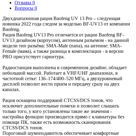
Отзывы
0
Вопросы
0
Двухдиапазонная рация Baofeng UV 13 Pro – следующая
новинка 2022 года следом за моделью BF-UV13 от компании
Baofeng.
Рация Baofeng UV13 Pro отличается от рации Baofeng BF-
UV13 дизайном (корпусом), антенным разъемом - на данной
модели тип разъёма: SMA-Male (папа), на антенне: SMA-
Female (мама), а также разница в комплектации - в версии
PRO присутствует гарнитура.
Радиостанция выполнена в современном дизайне, обладает
небольшой массой. Работает в VHF/UHF диапазонах, в
частотной сетке: 136–174/400–520 МГц, а двухуровневый
дисплей позволит вести прием и передачу сразу на двух
каналах.
Рация оснащена поддержкой CTCSS/DCS тонов, что
исключит дополнительные помехи и позволит слышать
только того, у кого установлены такие же значения -
настройка функции производится прямо с клавиатуры без
помощи ПК, также есть возможность сканирования
CTCSS/DCS тонов.
Пороговый шумоподавитель обеспечивает комфортные