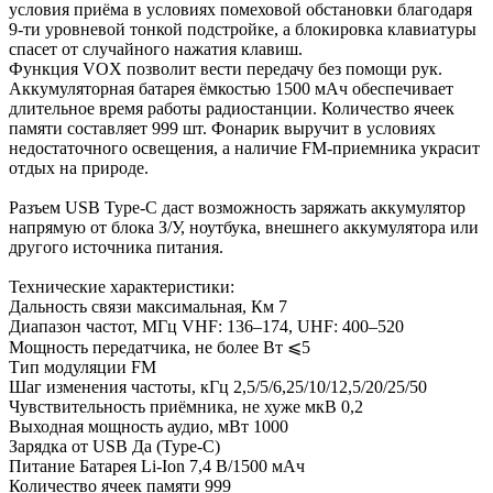
условия приёма в условиях помеховой обстановки благодаря
9-ти уровневой тонкой подстройке, а блокировка клавиатуры
спасет от случайного нажатия клавиш.
Функция VOX позволит вести передачу без помощи рук.
Аккумуляторная батарея ёмкостью 1500 мАч обеспечивает
длительное время работы радиостанции. Количество ячеек
памяти составляет 999 шт. Фонарик выручит в условиях
недостаточного освещения, а наличие FM-приемника украсит
отдых на природе.
Разъем USB Type-C даст возможность заряжать аккумулятор
напрямую от блока З/У, ноутбука, внешнего аккумулятора или
другого источника питания.
Технические характеристики:
Дальность связи максимальная, Км 7
Диапазон частот, МГц VHF: 136–174, UHF: 400–520
Мощность передатчика, не более Вт ⩽5
Тип модуляции FM
Шаг изменения частоты, кГц 2,5/5/6,25/10/12,5/20/25/50
Чувствительность приёмника, не хуже мкВ 0,2
Выходная мощность аудио, мВт 1000
Зарядка от USB Да (Type-C)
Питание Батарея Li-Ion 7,4 В/1500 мАч
Количество ячеек памяти 999