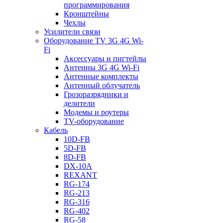
программирования
Кронштейны
Чехлы
Усилители связи
Оборудование TV 3G 4G Wi-
Fi
Аксессуары и пигтейлы
Антенны 3G 4G Wi-Fi
Антенные комплекты
Антенный облучатель
Грозоразрядники и
делители
Модемы и роутеры
TV-оборудование
Кабель
10D-FB
5D-FB
8D-FB
DX-10A
REXANT
RG-174
RG-213
RG-316
RG-402
RG-58