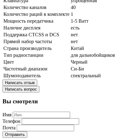
Клавиатура
упрощённая
Количество каналов
40
Количество раций в комплекте
1
Мощность передатчика
1-5 Ватт
Наличие дисплея
есть
Поддержка CTCSS и DCS
нет
Прямой набор частоты
нет
Страна производитель
Китай
Тип радиостанции
для дальнобойщиков
Цвет
Черный
Частотный диапазон
Си-Би
Шумоподавитель
спектральный
Написать отзыв
Написать вопрос
Вы смотрели
Имя
Телефон
Почта
Отправить