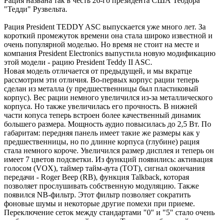
Рация названа так в честь 26-го президента США Теодора
"Тедди" Рузвельта.
Рация President TEDDY ASC выпускается уже много лет. За
короткий промежуток времени она стала широко известной и
очень популярной моделью. Но время не стоит на месте и
компания President Electronics выпустила новую модификацию
этой модели - рацию President Teddy II ASC.
Новая модель отличается от предыдущей, и мы вкратце
рассмотрим эти отличия. Во-первых корпус рации теперь
сделан из металла (у предшественницы был пластиковый
корпус). Вес рации немного увеличился из-за металлического
корпуса. Но также увеличилась его прочность. В нижней
части копуса теперь встроен более качественный динамик
большего размера. Мощность аудио повысилась до 2,5 Вт. По
габаритам: передняя панель имеет такие же размеры как у
предшественницы, но по длинне корпуса (глубине) рация
стала немного короче. Увеличился размер дисплея и теперь он
имеет 7 цветов подсветки. Из функций появились: активация
голосом (VOX), таймер тайм-аута (TOT), сигнал окончания
передачи - Roger Beep (RB), функция Talkback, которая
позволяет прослушивать собственную модуляцию. Также
появился NB-фильтр. Этот фильтр позволяет сократить
фоновые шумы и некоторые другие помехи при приеме.
Переключение сеток между стандартами "0" и "5" стало очень