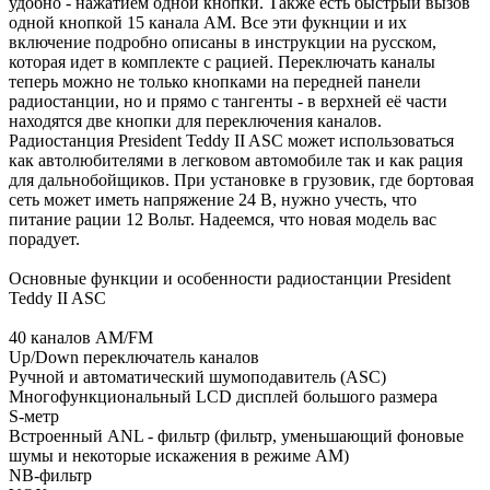
удобно - нажатием одной кнопки. Также есть быстрый вызов
одной кнопкой 15 канала АМ. Все эти фукнции и их
включение подробно описаны в инструкции на русском,
которая идет в комплекте с рацией. Переключать каналы
теперь можно не только кнопками на передней панели
радиостанции, но и прямо с тангенты - в верхней её части
находятся две кнопки для переключения каналов.
Радиостанция President Teddy II ASC может использоваться
как автолюбителями в легковом автомобиле так и как рация
для дальнобойщиков. При установке в грузовик, где бортовая
сеть может иметь напряжение 24 В, нужно учесть, что
питание рации 12 Вольт. Надеемся, что новая модель вас
порадует.
Основные функции и особенности радиостанции President
Teddy II ASC
40 каналов АМ/FM
Up/Down переключатель каналов
Ручной и автоматический шумоподавитель (ASC)
Многофункциональный LCD дисплей большого размера
S-метр
Встроенный ANL - фильтр (фильтр, уменьшающий фоновые
шумы и некоторые искажения в режиме АМ)
NB-фильтр