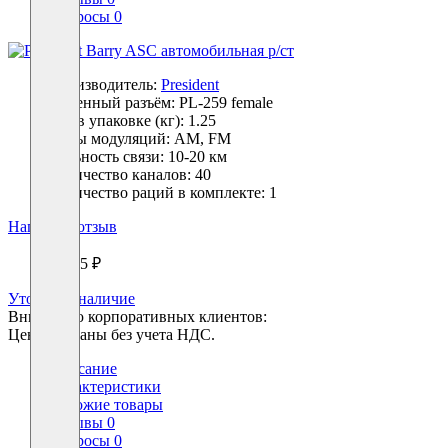
Вопросы
0
Производитель:
President
Антенный разъём:
PL-259 female
Вес в упаковке (кг):
1.25
Виды модуляций:
AM, FM
Дальность связи:
10-20 км
Количество каналов:
40
Количество раций в комплекте:
1
Написать отзыв
10385 ₽
Уточнить наличие
Вниманию корпоративных клиентов:
Цены указаны без учета НДС.
Описание
Характеристики
Похожие товары
Отзывы
0
Вопросы
0