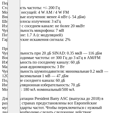
Передача:
Стабильность частоты: +/- 200 Гц
Мощность несущей: 4 W AM / 4 W FM
Внеполосные излучения: менее 4 нВт (- 54 дБм)
Ширина полосы излучения: 3 кГц
Излучение с соседнем канале: не более 20 мкВт
Чувствительность микрофона: 7 мВ
Потребление: 1.7 A (с модуляцией)
Гармонические искажения сигнала: 2%
Прием:
Чувствительность при 20 дБ SINAD: 0.35 мкВ — 116 дБм
Воспроизводимые частоты: от 300 Гц до 3 кГц в AM/FM
Избирательность по соседнему каналу: 60 дБ
Максимальная аудиомощность: 3 Вт
Чувствительность шумоподавителя: минимальная 0.2 мкВ —
120 дБм/максимальная 1 мВ — 47 дБм
Подавление соседнего канала: 60 дБ
Интермодуляционная изберательность: 70 дБ
Мощность : 180 мА номинальный/500 мА
Для эксплуатации President Barry ASC (выпуска до 2018) в
различных странах предустановлены все Европейские
мультистандарты частот. Чтобы переключиться с нужный
диапазон необходимо сделать следующие действия: