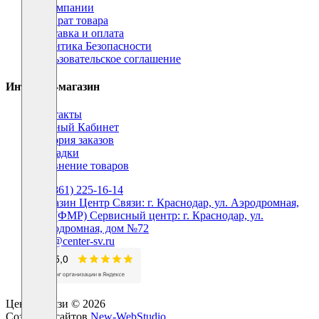
О компании
Возврат товара
Доставка и оплата
Политика Безопасности
Пользовательское соглашение
Интернет-магазин
Контакты
Личный Кабинет
История заказов
Закладки
Сравнение товаров
+7 (861) 225-16-14
Магазин Центр Связи: г. Краснодар, ул. Аэродромная,
160 (ФМР) Сервисный центр: г. Краснодар, ул.
Аэродромная, дом №72
info@center-sv.ru
Центр Связи © 2026
Создание сайтов
New-WebStudio