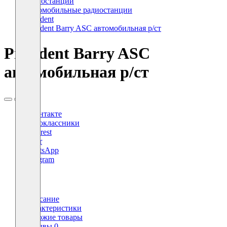
Радиостанции
Автомобильные радиостанции
President
President Barry ASC автомобильная р/ст
President Barry ASC
автомобильная р/ст
ВКонтакте
Одноклассники
Pinterest
Viber
WhatsApp
Telegram
X
Описание
Характеристики
Похожие товары
Отзывы
0