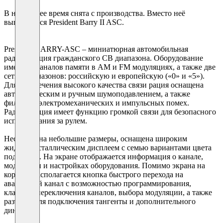
В настоящее время снята с производства. Вместо неё
выпускается President Barry II ASC.
President BARRY-ASC – миниатюрная автомобильная
радиостанция гражданского CB диапазона. Оборудование
имеет 40 каналов памяти в AM и FM модуляциях, а также две
сетки диапазонов: российскую и европейскую («0» и «5»).
Для обеспечения высокого качества связи рация оснащена
автоматическим и ручным шумоподавлением, а также
фильтром электромеханических и импульсных помех.
Радиостанция имеет функцию громкой связи для безопасного
использования за рулем.
Несмотря на небольшие размеры, оснащена широким
жидкокристаллическим дисплеем с семью вариантами цвета
подсветки. На экране отображается информация о канале,
модуляции и настройках оборудования. Помимо экрана на
корпусе располагается кнопка быстрого перехода на
аварийный канал с возможностью программирования,
клавиши переключения каналов, выбора модуляции, а также
разъемы для подключения тангенты и дополнительного
динамика.