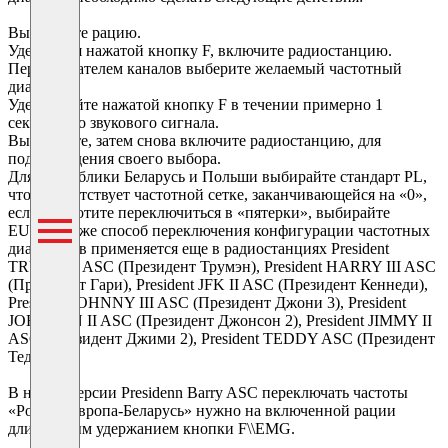
Выключите рацию.
Удерживая нажатой кнопку F, включите радиостанцию.
Переключателем каналов выберите желаемый частотный
диапазон.
Удерживайте нажатой кнопку F в течении примерно 1
секунды до звукового сигнала.
Выключите, затем снова включите радиостанцию, для
подтверждения своего выбора.
Для Республики Беларусь и Польши выбирайте стандарт PL,
что соответствует частотной сетке, заканчивающейся на «0»,
если Вы хотите переключиться в «пятерки», выбирайте
EU.Такой же способ переключения конфигурации частотных
диапазонов применяется еще в радиостанциях President
TRUMAN ASC (Президент Трумэн), President HARRY III ASC
(Президент Гари), President JFK II ASC (Президент Кеннеди),
President JOHNNY III ASC (Президент Джони 3), President
JOHNSON II ASC (Президент Джонсон 2), President JIMMY II
ASC (Президент Джими 2), President TEDDY ASC (Президент
Теди).
В новой версии Presidenn Barry ASC переключать частоты
«Россия-Европа-Беларусь» нужно на включенной рации
длительным удержанием кнопки F\\EMG.