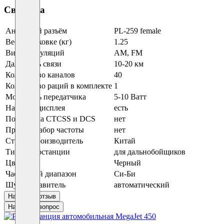
Свойства
Антенный разъём
PL-259 female
Вес в упаковке (кг)
1.25
Виды модуляций
AM, FM
Дальность связи
10-20 км
Количество каналов
40
Количество раций в комплекте
1
Мощность передатчика
5-10 Ватт
Наличие дисплея
есть
Поддержка CTCSS и DCS
нет
Прямой набор частоты
нет
Страна производитель
Китай
Тип радиостанции
для дальнобойщиков
Цвет
Черный
Частотный диапазон
Си-Би
Шумоподавитель
автоматический
Написать отзыв
Написать вопрос