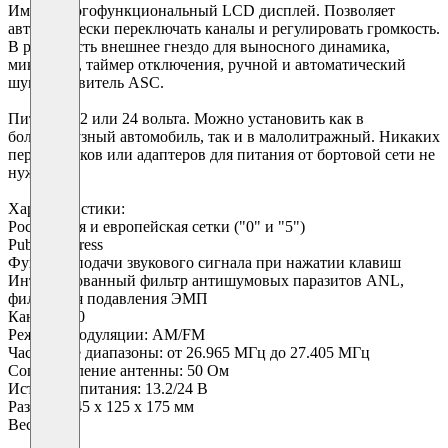
Имеет многофункциональный LCD дисплей. Позволяет
автоматически переключать каналы и регулировать громкость.
В рации есть внешнее гнездо для выносного динамика,
микрофон, таймер отключения, ручной и автоматический
шумоподавитель ASC.
Питание 12 или 24 вольта. Можно установить как в
большегрузный автомобиль, так и в малолитражный. Никаких
переходников или адаптеров для питания от бортовой сети не
нужно.
Характеристики:
Российская и европейская сетки ("0" и "5")
Public Address
Функция подачи звукового сигнала при нажатии клавиш
Интегрированный фильтр антишумовых паразитов ANL,
фильтр для подавления ЭМП
Каналы: 40
Режимы модуляции: AM/FM
Частотные диапазоны: от 26.965 МГц до 27.405 МГц
Сопротивление антенны: 50 Ом
Источник питания: 13.2/24 В
Размеры: 45 х 125 х 175 мм
Вес: 0.9 кг