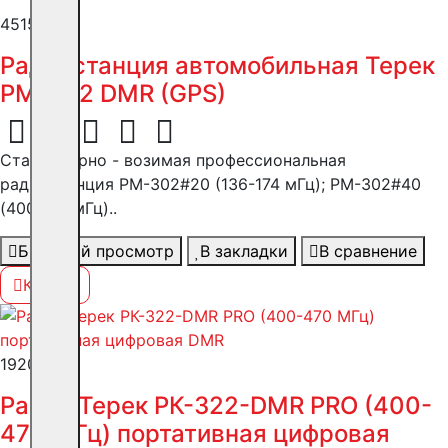
45154 ₽
Радиостанция автомобильная Терек
РМ-302 DMR (GPS)
Стационарно - возимая профессиональная
радиостанция РM-302#20 (136-174 мГц); РМ-302#40
(400-480мГц)..
Быстрый просмотр
В закладки
В сравнение
Купить
19200 ₽
Рация Терек РК-322-DMR PRO (400-
470 МГц) портативная цифровая