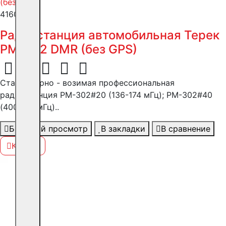
41600 ₽
Радиостанция автомобильная Терек
РМ-302 DMR (без GPS)
Стационарно - возимая профессиональная
радиостанция РM-302#20 (136-174 мГц); РМ-302#40
(400-480мГц)..
Быстрый просмотр
В закладки
В сравнение
Купить